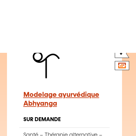
+
Modelage ayurvédique
Abhyanga
SUR DEMANDE
Santé
–
Thérapie alternative
–
Massage bien-être
FR