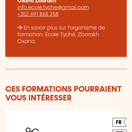
Oxana Zbarakh
info.ecole.tyche@gmail.com
+352 691 868 258
En savoir plus sur l’organisme de
formation: École Tyché, Zbarakh
Oxana
CES FORMATIONS POURRAIENT
VOUS INTÉRESSER
FR