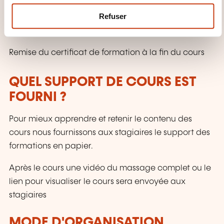
m
QUE RECEVEZ-VOUS À LA FIN DE
Refuser
e
LA FORMATION ?
n
t
Remise du certificat de formation à la fin du cours
QUEL SUPPORT DE COURS EST
FOURNI ?
Pour mieux apprendre et retenir le contenu des
cours nous fournissons aux stagiaires le support des
formations en papier.
Après le cours une vidéo du massage complet ou le
lien pour visualiser le cours sera envoyée aux
stagiaires
MODE D'ORGANISATION