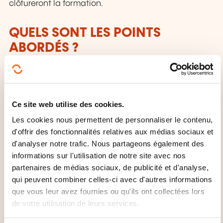
clôtureront la formation.
QUELS SONT LES POINTS
ABORDÉS ?
L'anatomie du visage et de la tête
Les indications et contre-indications de
Modelage
Ce site web utilise des cookies.
Points "d'ancrage" sur le visage
Les cookies nous permettent de personnaliser le contenu,
Les mécanismes principaux du vieillissement du
d'offrir des fonctionnalités relatives aux médias sociaux et
d'analyser notre trafic. Nous partageons également des
visage
informations sur l'utilisation de notre site avec nos
Les règles d'hygiène
partenaires de médias sociaux, de publicité et d'analyse,
Prix conseillés & arguments pour vendre le
qui peuvent combiner celles-ci avec d'autres informations
Sculptural Face Modeling aux clients
que vous leur avez fournies ou qu'ils ont collectées lors
de votre utilisation de leurs services.
QUELLES MÉTHODES