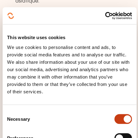
asiatique.
Les bienfaits profonds du Kobido sur la peau et
le visage.
Hygiène et sécurité lors du massage facial.
This website uses cookies
Nettoyage du visage avec des éponges.
We use cookies to personalise content and ads, to
Technique de nettoyage du visage avec des
provide social media features and to analyse our traffic.
serviettes chaudes IMABARI.
We also share information about your use of our site with
28 techniques de base du massage Kobido.
our social media, advertising and analytics partners who
8 techniques du massage du cou et des épaules
may combine it with other information that you’ve
provided to them or that they’ve collected from your use
15 combinaisons des techniques de base.
of their services.
Variantes des combinaisons du soin Kobido
avec d’autres soins et modelages du visage.
C
Necessary
WHAT TEACHING METHODS ARE
o
n
USED?
s
Preferences