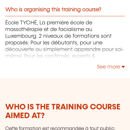
Who is organising this training course?
École TYCHÉ, La première école de
massothérapie et de facialisme au
Luxembourg. 2 niveaux de formations sont
proposés: Pour les débutants, pour une
découverte ou simplement apprendre pour soi-
même. Pour les confirmés, experts &
professionnels, pour maîtriser des nouvelles
See more
techniques et élargir sa gamme de soins du
corps et du visage.
WHO IS THE TRAINING COURSE
AIMED AT?
Cette formation est recommandée à tout public: