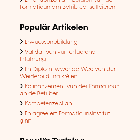
D'Tendenzen am Beräich vun der
Formatioun am Betrib consultéieren
Populär Artikelen
Erwuessenebildung
Validatioun vun erfuerene
Erfahrung
En Diplom iwwer de Wee vun der
Weiderbildung kréien
Kofinanzement vun der Formatioun
an de Betriber
Kompetenzebilan
En agreéiert Formatiounsinstitut
ginn