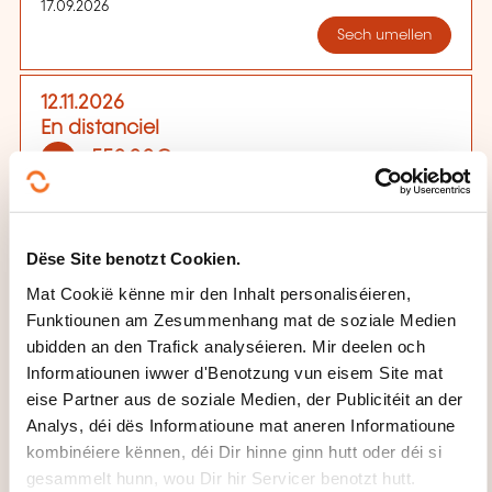
17.09.2026
Sech umellen
12.11.2026
En distanciel
550,00€
FR
Detailer gesinn
Dëse Site benotzt Cookien.
Mat Cookië kënne mir den Inhalt personaliséieren,
Funktiounen am Zesummenhang mat de soziale Medien
ubidden an den Trafick analyséieren. Mir deelen och
Informatiounen iwwer d'Benotzung vun eisem Site mat
eise Partner aus de soziale Medien, der Publicitéit an der
Analys, déi dës Informatioune mat aneren Informatioune
Wéi kann een
kombinéiere kënnen, déi Dir hinne ginn hutt oder déi si
d'Formatiounsinstitut
gesammelt hunn, wou Dir hir Servicer benotzt hutt.