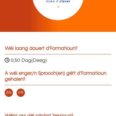
Wéi laang dauert d'Formatioun?
0,50 Dag(Deeg)
A wéi enger/n Sprooch(en) gëtt d'Formatioun
gehalen?
EN
FR
Wéini ass déi nächst Sessioun?