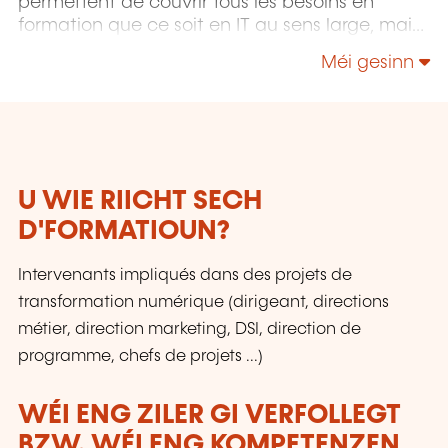
permettent de couvrir tous les besoins en
formation que ce soit en IT au sens large, mais
également "Utilisateurs" et "Soft Skills" en
Méi gesinn
Management, Communication & leadership.
U WIE RIICHT SECH
D'FORMATIOUN?
Intervenants impliqués dans des projets de
transformation numérique (dirigeant, directions
métier, direction marketing, DSI, direction de
programme, chefs de projets ...)
WÉI ENG ZILER GI VERFOLLEGT
BZW. WÉI ENG KOMPETENZEN