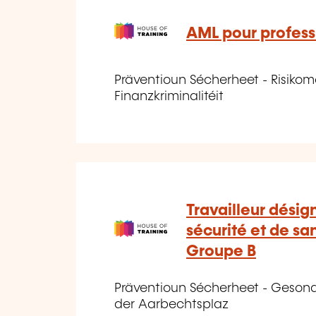
AML pour profes
Präventioun Sécherheet - Risiko
Finanzkriminalitéit
Travailleur dési
sécurité et de san
Groupe B
Präventioun Sécherheet - Geson
der Aarbechtsplaz