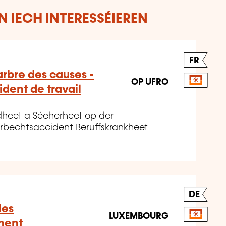
 IECH INTERESSÉIEREN
FR
arbre des causes -
OP UFRO
dent de travail
dheet a Sécherheet op der
Aarbechtsaccident Beruffskrankheet
DE
des
LUXEMBOURG
ment