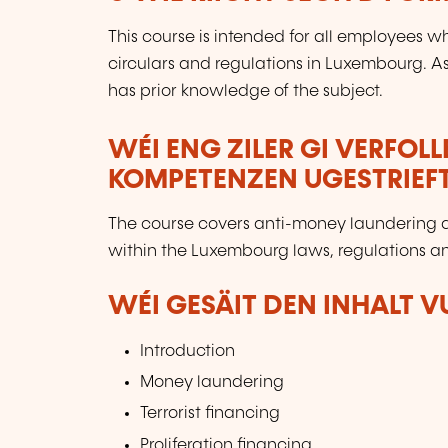
This course is intended for all employees wh
circulars and regulations in Luxembourg. As
has prior knowledge of the subject.
WÉI ENG ZILER GI VERFOL
KOMPETENZEN UGESTRIEF
The course covers anti-money laundering a
within the Luxembourg laws, regulations an
WÉI GESÄIT DEN INHALT 
Introduction
Money laundering
Terrorist financing
Proliferation financing