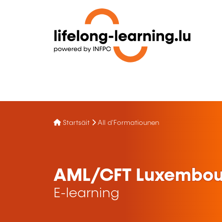
Startsäit
All d'Formatiounen
AML/CFT Luxembour
E-learning