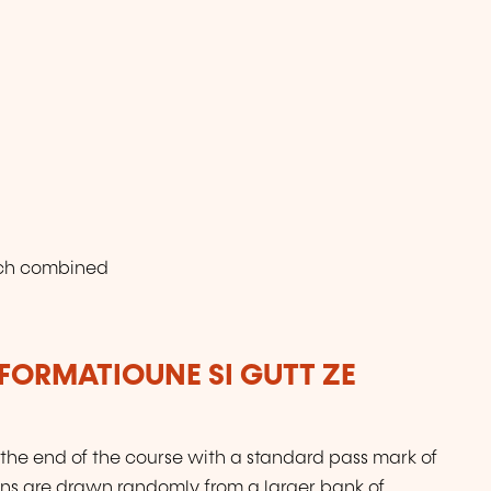
nch combined
FORMATIOUNE SI GUTT ZE
the end of the course with a standard pass mark of
ons are drawn randomly from a larger bank of