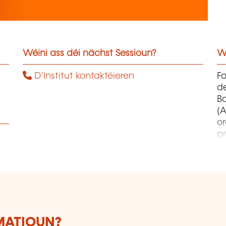
Wéini ass déi nächst Sessioun?
W
D'Institut kontaktéieren
F
d
B
(A
o
pr
co
et
d
qu
RMATIOUN?