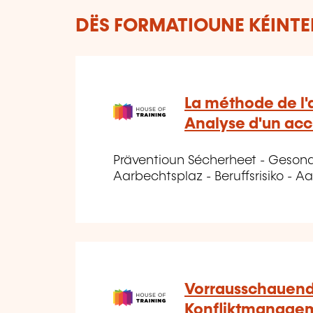
DËS FORMATIOUNE KÉINTEN
La méthode de l'
Analyse d'un acci
Präventioun Sécherheet - Geson
Aarbechtsplaz - Beruffsrisiko - 
Vorrausschauen
Konfliktmanage