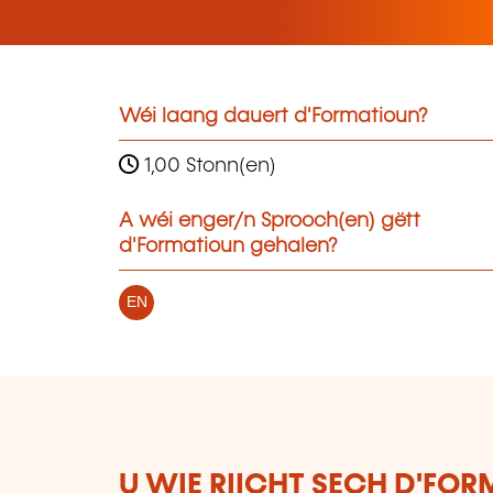
Wéi laang dauert d'Formatioun?
1,00 Stonn(en)
A wéi enger/n Sprooch(en) gëtt
d'Formatioun gehalen?
EN
U WIE RIICHT SECH D'FO