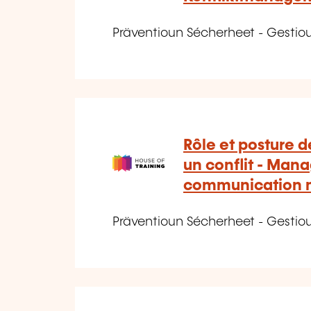
Präventioun Sécherheet - Gestio
Rôle et posture d
un conflit - Man
communication m
Präventioun Sécherheet - Gestio