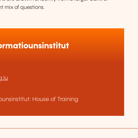
t mix of questions.
rmatiounsinstitut
.lu
nsinstitut: House of Training