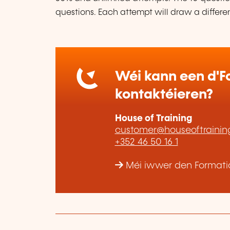
questions. Each attempt will draw a differen
Wéi kann een d'Fo
kontaktéieren?
House of Training
customer@houseoftraining
+352 46 50 16 1
Méi iwwer den Formatiou