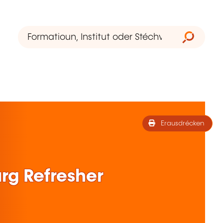
Erausdrécken
g Refresher