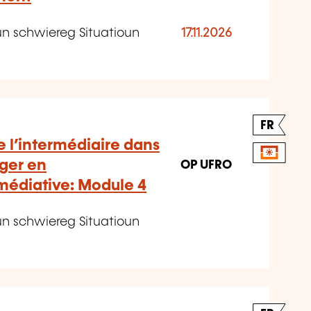
un schwiereg Situatioun
17.11.2026
FR
e l’intermédiaire dans
ager en
OP UFRO
édiative: Module 4
un schwiereg Situatioun