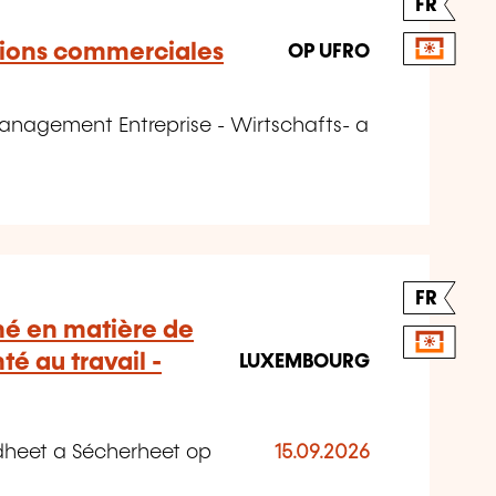
FR
sions commerciales
OP UFRO
management Entreprise - Wirtschafts- a
FR
gné en matière de
té au travail -
LUXEMBOURG
dheet a Sécherheet op
15.09.2026