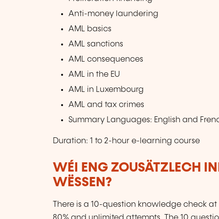
Anti-money laundering
AML basics
AML sanctions
AML consequences
AML in the EU
AML in Luxembourg
AML and tax crimes
Summary Languages: English and Fre
Duration: 1 to 2-hour e-learning course
WÉI ENG ZOUSÄTZLECH IN
WËSSEN?
There is a 10-question knowledge check at 
80% and unlimited attempts. The 10 questi