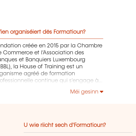
ien organiséiert dës Formatioun?
ondation créée en 2015 par la Chambre
e Commerce et l’Association des
anques et Banquiers Luxembourg
BBL), la House of Training est un
rganisme agréé de formation
ofessionnelle continue qui s'engage à
ntribuer activement à la compétitivité
Méi gesinn
 à l'attractivité du Luxembourg en
éveloppant les compétences de ceux
i font vivre son économie.
U wie riicht sech d'Formatioun?