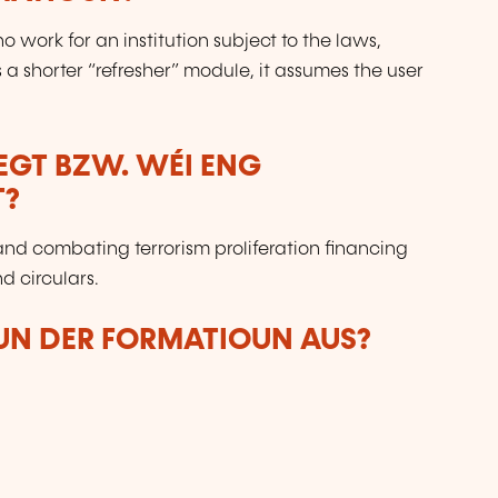
o work for an institution subject to the laws,
 a shorter “refresher” module, it assumes the user
LEGT BZW. WÉI ENG
T?
nd combating terrorism proliferation financing
d circulars.
VUN DER FORMATIOUN AUS?