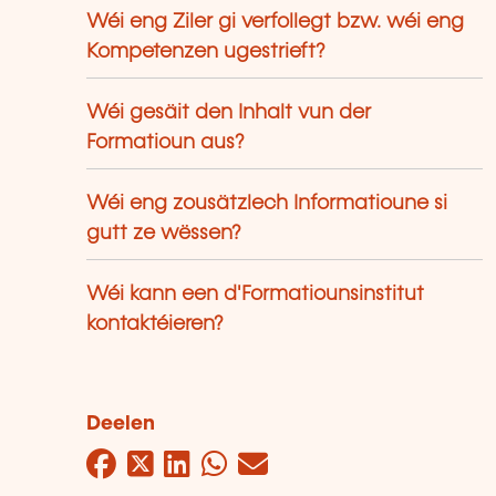
Wéi eng Ziler gi verfollegt bzw. wéi eng
Kompetenzen ugestrieft?
Wéi gesäit den Inhalt vun der
Formatioun aus?
Wéi eng zousätzlech Informatioune si
gutt ze wëssen?
Wéi kann een d'Formatiounsinstitut
kontaktéieren?
Deelen
Facebook
Twitter
LinkedIn
WhatsApp
Mail