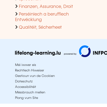
Finanzen, Assurance, Droit
Perséinlech a berufflech
Entwécklung
Qualitéit, Sécherheet
Méi iwwer eis
Rechtlech Hiweiser
Gestioun vun de Cookien
Dateschutz
Accessibilitéit
Mëssbrauch mellen
Plang vum Site