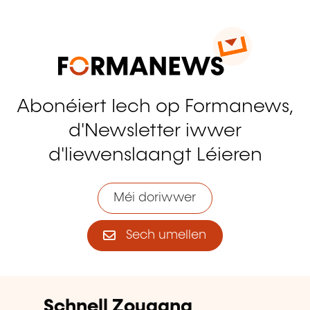
Abonéiert Iech op Formanews,
d'Newsletter iwwer
d'liewenslaangt Léieren
Méi doriwwer
Sech umellen
Schnell Zougang