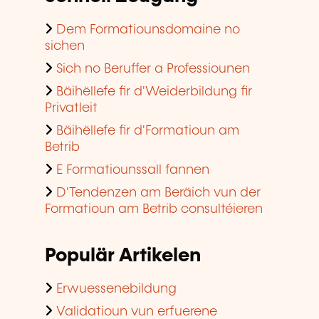
Dem Formatiounsdomaine no
sichen
Sich no Beruffer a Professiounen
Bäihëllefe fir d'Weiderbildung fir
Privatleit
Bäihëllefe fir d'Formatioun am
Betrib
E Formatiounssall fannen
D'Tendenzen am Beräich vun der
Formatioun am Betrib consultéieren
Populär Artikelen
Erwuessenebildung
Validatioun vun erfuerene