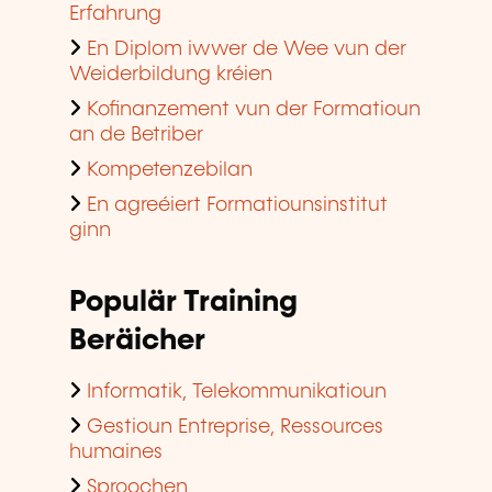
Erfahrung
En Diplom iwwer de Wee vun der
Weiderbildung kréien
Kofinanzement vun der Formatioun
an de Betriber
Kompetenzebilan
En agreéiert Formatiounsinstitut
ginn
Populär Training
Beräicher
Informatik, Telekommunikatioun
Gestioun Entreprise, Ressources
humaines
Sproochen