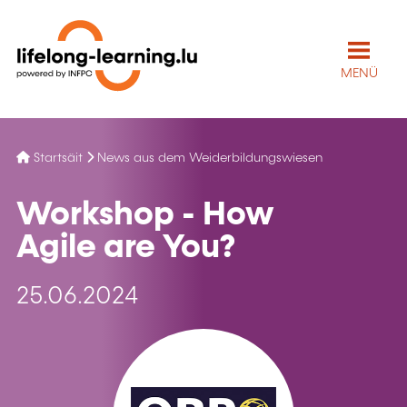
MENÜ
Startsäit
News aus dem Weiderbildungswiesen
Workshop - How
Agile are You?
25.06.2024