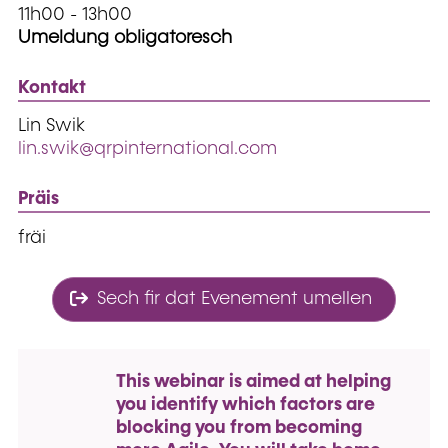
11h00 - 13h00
Umeldung obligatoresch
Kontakt
Lin Swik
lin.swik@qrpinternational.com
Präis
fräi
Sech fir dat Evenement umellen
This webinar is aimed at helping
you identify which factors are
blocking you from becoming