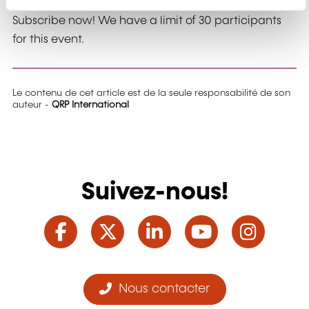
n
Subscribe now! We have a limit of 30 participants
t
for this event.
Le contenu de cet article est de la seule responsabilité de son
auteur -
QRP International
Suivez-nous!
Facebook
Twitter
LinkedIn
YouTube
Ins
Nous contacter