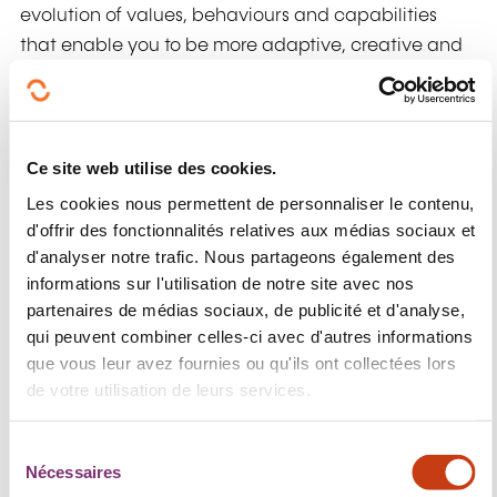
evolution of values, behaviours and capabilities
that enable you to be more adaptive, creative and
resilient.
Together with Richard Campbell from the Agile
Business Consortium we will dive into the topic of
Ce site web utilise des cookies.
Cultural Agility. We will aim to answer the question:
Les cookies nous permettent de personnaliser le contenu,
"How Agile are You?", and give insights into the level
d'offrir des fonctionnalités relatives aux médias sociaux et
of cultural agility in your organisation, highlighting
d'analyser notre trafic. Nous partageons également des
areas in which you might excel and others that
informations sur l'utilisation de notre site avec nos
might require some attention.
partenaires de médias sociaux, de publicité et d'analyse,
qui peuvent combiner celles-ci avec d'autres informations
What you can expect
que vous leur avez fournies ou qu'ils ont collectées lors
de votre utilisation de leurs services.
This is not another “sit-in and listen” webinar. We will
split-up in small groups and discuss the Agile
S
Culture Pulse Survey. Then we will come back to the
Nécessaires
é
bigger teams and share our learnings.