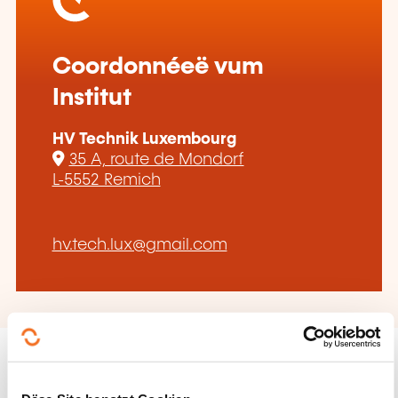
Coordonnéeë vum
Institut
HV Technik Luxembourg
35 A, route de Mondorf
L-5552 Remich
hv.tech.lux@gmail.com