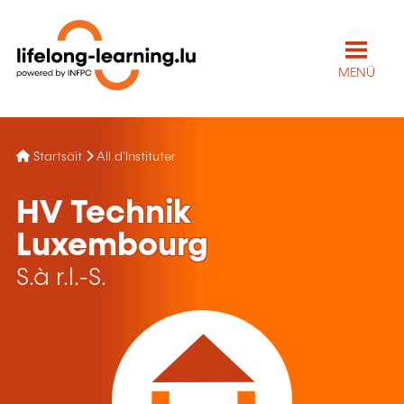
MENÜ
Startsäit
All d'Instituter
HV Technik
Luxembourg
S.à r.l.-S.