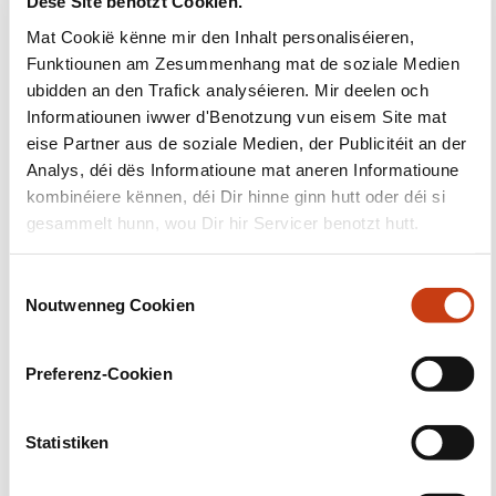
Dëse Site benotzt Cookien.
Suivéiert eis!
Mat Cookië kënne mir den Inhalt personaliséieren,
Funktiounen am Zesummenhang mat de soziale Medien
Facebook
Twitter
LinkedIn
YouTube
Ins
ubidden an den Trafick analyséieren. Mir deelen och
Informatiounen iwwer d'Benotzung vun eisem Site mat
eise Partner aus de soziale Medien, der Publicitéit an der
Analys, déi dës Informatioune mat aneren Informatioune
kombinéiere kënnen, déi Dir hinne ginn hutt oder déi si
Eis kontaktéieren
gesammelt hunn, wou Dir hir Servicer benotzt hutt.
C
Noutwenneg Cookien
o
n
s
Preferenz-Cookien
e
Abonéiert Iech op Formanews,
n
d'Newsletter iwwer
t
Statistiken
S
d'liewenslaangt Léieren
e