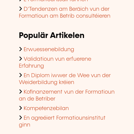
D'Tendenzen am Beräich vun der
Formatioun am Betrib consultéieren
Populär Artikelen
Erwuessenebildung
Validatioun vun erfuerene
Erfahrung
En Diplom iwwer de Wee vun der
Weiderbildung kréien
Kofinanzement vun der Formatioun
an de Betriber
Kompetenzebilan
En agreéiert Formatiounsinstitut
ginn