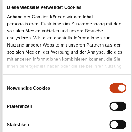
Diese Webseite verwendet Cookies
Folgen Sie uns!
Anhand der Cookies können wir den Inhalt
Facebook
Twitter
LinkedIn
YouTube
Ins
personalisieren, Funktionen im Zusammenhang mit den
sozialen Medien anbieten und unsere Besuche
analysieren. Wir teilen ebenfalls Informationen zur
Nutzung unserer Website mit unseren Partnern aus den
sozialen Medien, der Werbung und der Analyse, die dies
Kontakt mit uns aufnehmen
mit anderen Informationen kombinieren können, die Sie
ihnen bereitgestellt haben oder die sie bei Ihrer Nutzung
ihrer Dienste erhoben haben.
E
Notwendige Cookies
i
n
w
Abonnieren Sie Formanews,
Präferenzen
i
den Newsletter des
l
l
Statistiken
lebenslangen Lernens
i