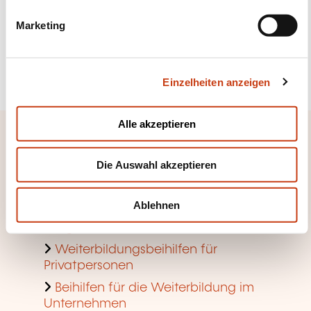
g
Marketing
Mehr dazu
u
n
g
Sich anmelden
Einzelheiten anzeigen
s
a
u
Alle akzeptieren
s
Schneller Zugang
w
Die Auswahl akzeptieren
a
Anhand von Weiterbildungsfeldern
h
suchen
l
Ablehnen
Suche nach Berufen und
Tätigkeiten
Weiterbildungsbeihilfen für
Privatpersonen
Beihilfen für die Weiterbildung im
Unternehmen