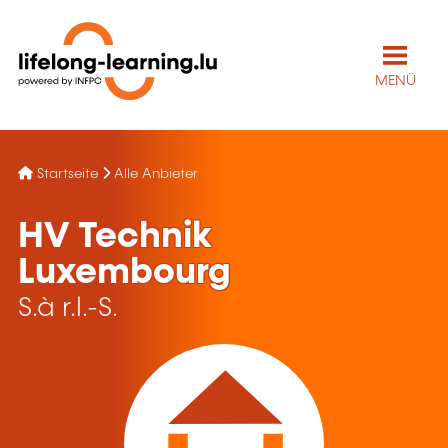
MENÜ
Startseite
Alle Anbieter
HV Technik
Luxembourg
S.à r.l.-S.