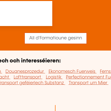
All d'Formatioune gesinn
ech och interesséieren:
n
Douanesprozedur
Ekonomesch Fuerweis
Fern
racht
Lofttransport
Logistik
Perfectionnement F
Transport geféierlech Substanz
Transport um Mier