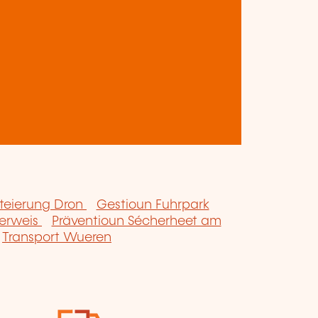
steierung Dron
Gestioun Fuhrpark
uerweis
Präventioun Sécherheet am
Transport Wueren