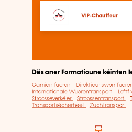
VIP-Chauffeur
Dës aner Formatioune kéinten I
Camion fueren
Direktiounswon fuere
Internationale Wuerentransport
Loftf
Stroosseverkéier
Stroossentransport
Transportsécherheet
Zuchtransport