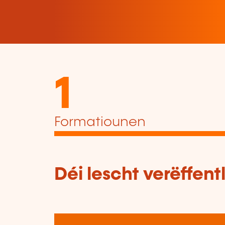
1
Formatiounen
Déi lescht verëffen