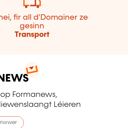
hei, fir all d'Domainer ze
gesinn
Transport
 op Formanews,
liewenslaangt Léieren
riwwer