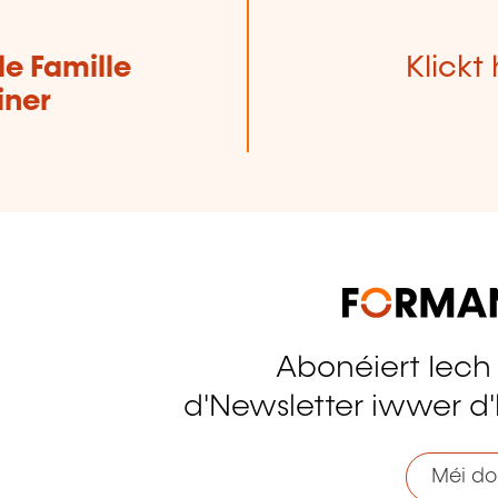
de Famille
Klickt 
iner
Abonéiert Iech
tagram
d'Newsletter iwwer d'
Méi do