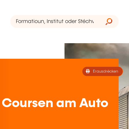
Erausdrécken
 Coursen am Auto