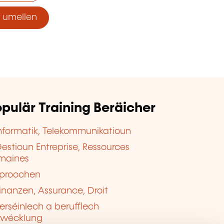
umellen
pulär Training Beräicher
nformatik, Telekommunikatioun
estioun Entreprise, Ressources
maines
proochen
inanzen, Assurance, Droit
erséinlech a berufflech
twécklung