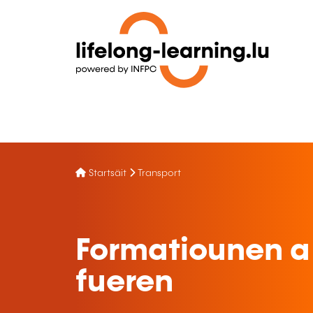
Startsäit
Transport
Formatiounen a
fueren