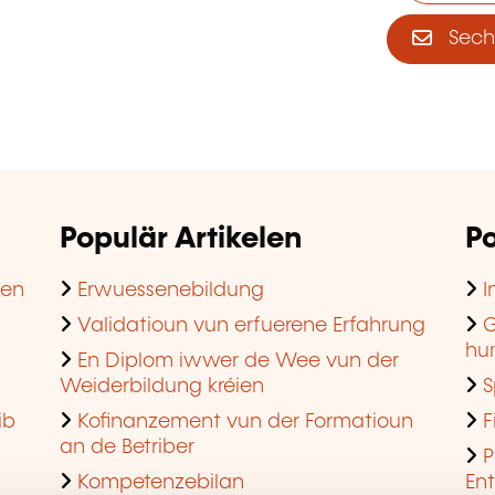
Sech 
Populär Artikelen
Po
hen
Erwuessenebildung
I
Validatioun vun erfuerene Erfahrung
G
hu
En Diplom iwwer de Wee vun der
Weiderbildung kréien
S
ib
Kofinanzement vun der Formatioun
F
an de Betriber
P
Kompetenzebilan
En