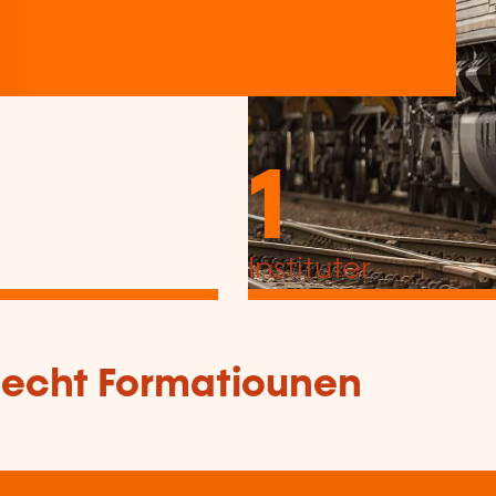
1
Instituter
tlecht Formatiounen