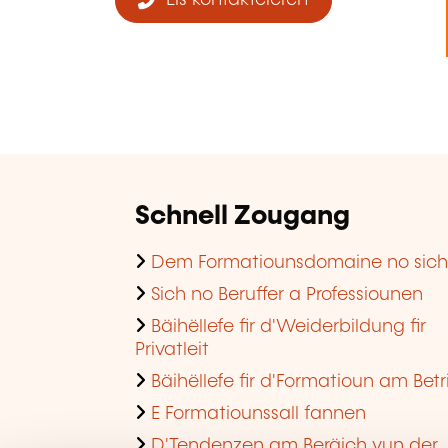
Eis kontaktéieren
Schnell Zougang
Dem Formatiounsdomaine no sic
Sich no Beruffer a Professiounen
Bäihëllefe fir d'Weiderbildung fir
Privatleit
Bäihëllefe fir d'Formatioun am Betr
E Formatiounssall fannen
D'Tendenzen am Beräich vun der