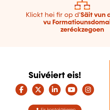
Klickt hei fir op d'
Säit vun 
vu Formatiounsdoma
zeréckzegoen
Suivéiert eis!
Facebook
Twitter
LinkedIn
YouTube
Ins