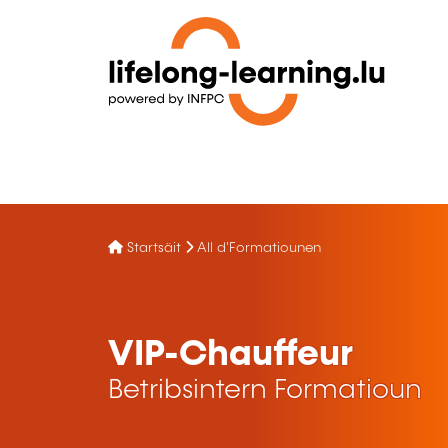
Startsäit
All d'Formatiounen
VIP-Chauffeur
Betribsintern Formatioun