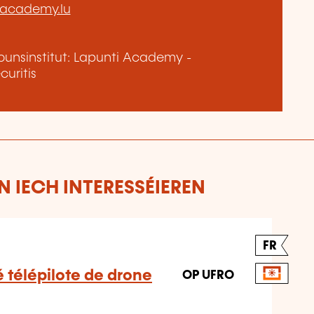
-academy.lu
unsinstitut: Lapunti Academy -
uritis
 IECH INTERESSÉIEREN
FR
é télépilote de drone
OP UFRO