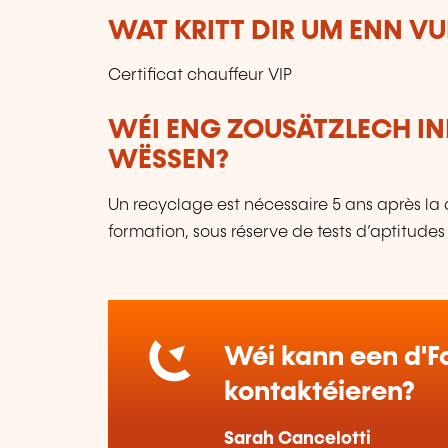
WAT KRITT DIR UM ENN V
Certificat chauffeur VIP
WÉI ENG ZOUSÄTZLECH IN
WËSSEN?
Un recyclage est nécessaire 5 ans après la 
formation, sous réserve de tests d’aptitudes
Wéi kann een d'Fo
kontaktéieren?
Sarah Cancelotti