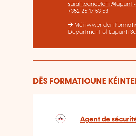
sarah.cancelotti@lapunti
+352 26 17 53 58
Méi iwwer den Formatio
Department of Lapunti Sec
DËS FORMATIOUNE KÉINTEN
Agent de sécurit