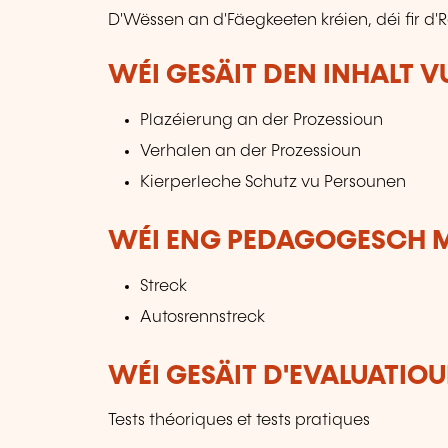
D'Wëssen an d'Fäegkeeten kréien, déi fir d'
WÉI GESÄIT DEN INHALT 
Plazéierung an der Prozessioun
Verhalen an der Prozessioun
Kierperleche Schutz vu Persounen
WÉI ENG PEDAGOGESCH M
Streck
Autosrennstreck
WÉI GESÄIT D'EVALUATIOU
Tests théoriques et tests pratiques