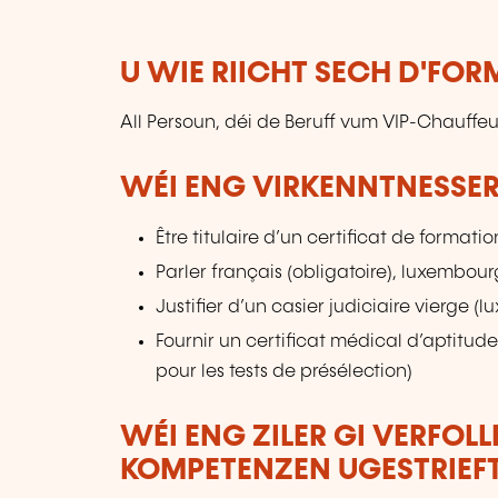
U WIE RIICHT SECH D'FO
All Persoun, déi de Beruff vum VIP-Chauffe
WÉI ENG VIRKENNTNESSER
Être titulaire d’un certificat de formati
Parler français (obligatoire), luxembou
Justifier d’un casier judiciaire vierge 
Fournir un certificat médical d’aptitu
pour les tests de présélection)
WÉI ENG ZILER GI VERFOL
KOMPETENZEN UGESTRIEF