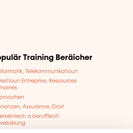
pulär Training Beräicher
nformatik, Telekommunikatioun
estioun Entreprise, Ressources
maines
proochen
inanzen, Assurance, Droit
erséinlech a berufflech
twécklung
ualitéit, Sécherheet