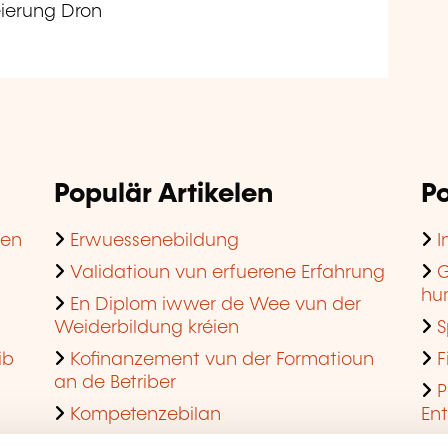
teierung Dron
Populär Artikelen
Po
hen
Erwuessenebildung
I
Validatioun vun erfuerene Erfahrung
G
hu
En Diplom iwwer de Wee vun der
Weiderbildung kréien
S
ib
Kofinanzement vun der Formatioun
F
an de Betriber
P
Kompetenzebilan
En
En agreéiert Formatiounsinstitut ginn
Q