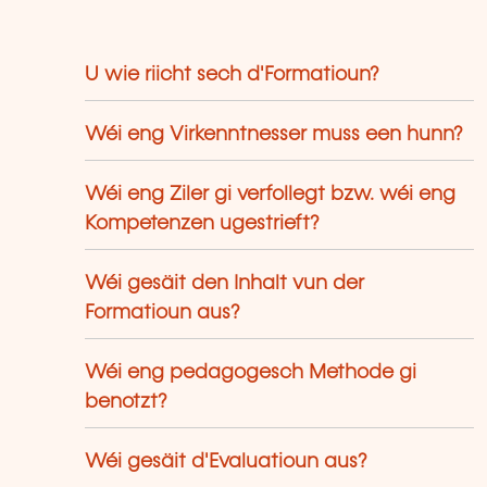
U wie riicht sech d'Formatioun?
Wéi eng Virkenntnesser muss een hunn?
Wéi eng Ziler gi verfollegt bzw. wéi eng
Kompetenzen ugestrieft?
Wéi gesäit den Inhalt vun der
Formatioun aus?
Wéi eng pedagogesch Methode gi
benotzt?
Wéi gesäit d'Evaluatioun aus?