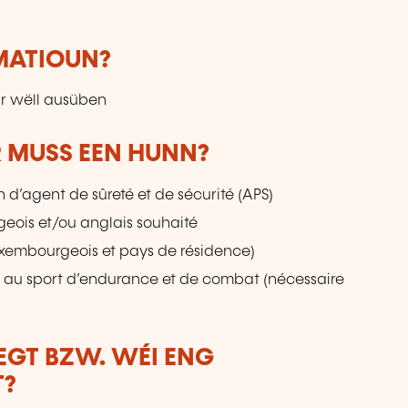
RMATIOUN?
ur wëll ausüben
 MUSS EEN HUNN?
on d’agent de sûreté et de sécurité (APS)
rgeois et/ou anglais souhaité
(luxembourgeois et pays de résidence)
de au sport d’endurance et de combat (nécessaire
LEGT BZW. WÉI ENG
T?