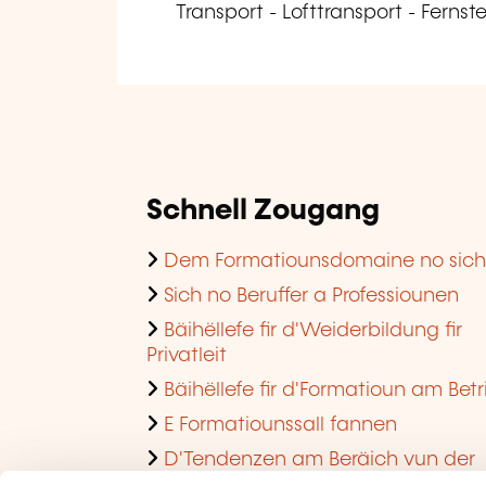
Transport - Lofttransport - Ferns
Schnell Zougang
Dem Formatiounsdomaine no sic
Sich no Beruffer a Professiounen
Bäihëllefe fir d'Weiderbildung fir
Privatleit
Bäihëllefe fir d'Formatioun am Betr
E Formatiounssall fannen
D'Tendenzen am Beräich vun der
Formatioun am Betrib consultéieren