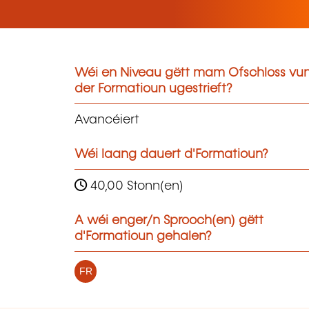
Wéi en Niveau gëtt mam Ofschloss vu
der Formatioun ugestrieft?
Avancéiert
Wéi laang dauert d'Formatioun?
40,00 Stonn(en)
A wéi enger/n Sprooch(en) gëtt
d'Formatioun gehalen?
FR