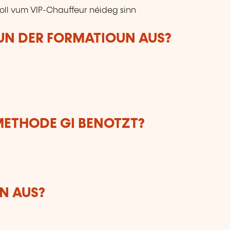
Roll vum VIP-Chauffeur néideg sinn
VUN DER FORMATIOUN AUS?
ETHODE GI BENOTZT?
N AUS?