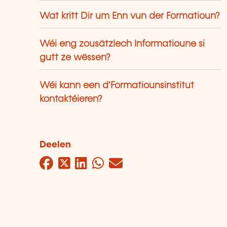
Wat kritt Dir um Enn vun der Formatioun?
Wéi eng zousätzlech Informatioune si
gutt ze wëssen?
Wéi kann een d'Formatiounsinstitut
kontaktéieren?
Deelen
Facebook
Twitter
LinkedIn
WhatsApp
Mail