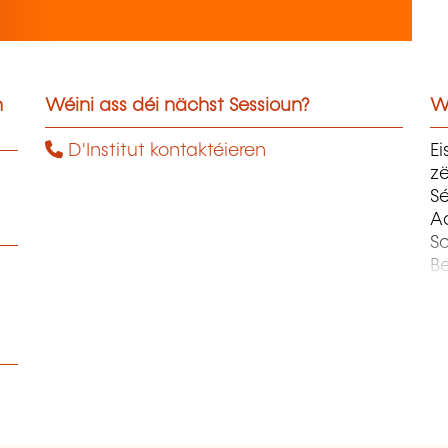
n
Wéini ass déi nächst Sessioun?
W
D'Institut kontaktéieren
E
zë
S
A
Sc
Be