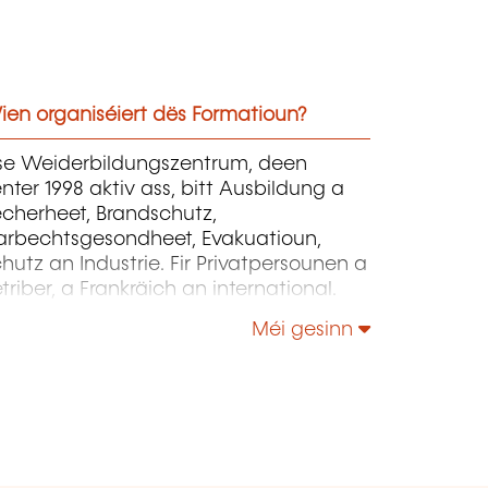
ien organiséiert dës Formatioun?
ise Weiderbildungszentrum, deen
nter 1998 aktiv ass, bitt Ausbildung a
écherheet, Brandschutz,
arbechtsgesondheet, Evakuatioun,
hutz an Industrie. Fir Privatpersounen a
triber, a Frankräich an international.
Méi gesinn