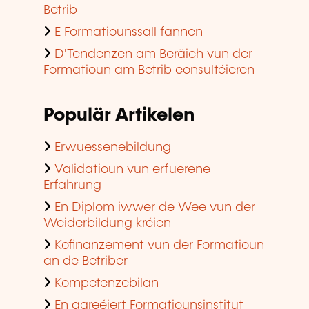
Betrib
E Formatiounssall fannen
D'Tendenzen am Beräich vun der
Formatioun am Betrib consultéieren
Populär Artikelen
Erwuessenebildung
Validatioun vun erfuerene
Erfahrung
En Diplom iwwer de Wee vun der
Weiderbildung kréien
Kofinanzement vun der Formatioun
an de Betriber
Kompetenzebilan
En agreéiert Formatiounsinstitut