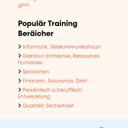
ginn
Populär Training
Beräicher
Informatik, Telekommunikatioun
Gestioun Entreprise, Ressources
humaines
Sproochen
Finanzen, Assurance, Droit
Perséinlech a berufflech
Entwécklung
Qualitéit, Sécherheet