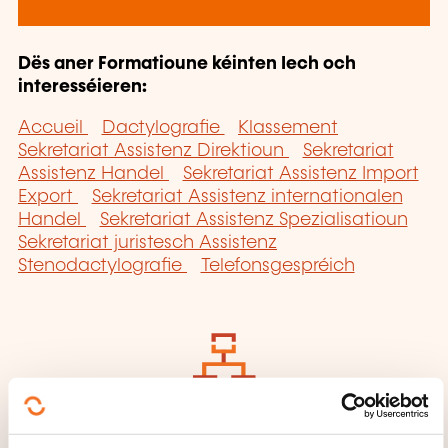
Dës aner Formatioune kéinten Iech och
interesséieren:
Accueil
Dactylografie
Klassement
Sekretariat Assistenz Direktioun
Sekretariat
Assistenz Handel
Sekretariat Assistenz Import
Export
Sekretariat Assistenz internationalen
Handel
Sekretariat Assistenz Spezialisatioun
Sekretariat juristesch Assistenz
Stenodactylografie
Telefonsgespréich
Klickt hei fir op
d'
Säit vun de