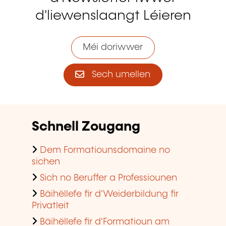
d'liewenslaangt Léieren
Méi doriwwer
Sech umellen
Schnell Zougang
Dem Formatiounsdomaine no
sichen
Sich no Beruffer a Professiounen
Bäihëllefe fir d'Weiderbildung fir
Privatleit
Bäihëllefe fir d'Formatioun am