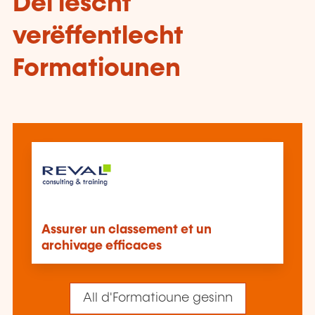
Déi lescht
verëffentlecht
Formatiounen
Assurer un classement et un
archivage efficaces
All d'Formatioune gesinn