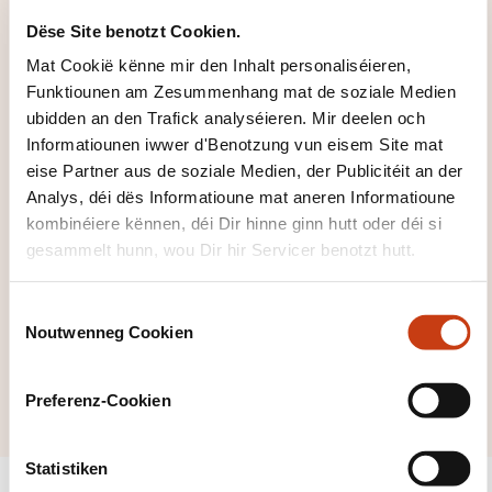
Famille vu
Dëse Site benotzt Cookien.
Formatiounsdomain
Mat Cookië kënne mir den Inhalt personaliséieren,
Funktiounen am Zesummenhang mat de soziale Medien
er zeréckzegoen
ubidden an den Trafick analyséieren. Mir deelen och
Informatiounen iwwer d'Benotzung vun eisem Site mat
eise Partner aus de soziale Medien, der Publicitéit an der
Analys, déi dës Informatioune mat aneren Informatioune
kombinéiere kënnen, déi Dir hinne ginn hutt oder déi si
Klickt hei, fir all
gesammelt hunn, wou Dir hir Servicer benotzt hutt.
d'Domainer ze
C
gesinn
Noutwenneg Cookien
o
Sekretariat
n
Assistenz
s
Preferenz-Cookien
e
n
t
Statistiken