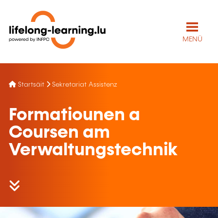
MENÜ
Startsäit
Sekretariat Assistenz
Formatiounen a
Coursen am
Verwaltungstechnik