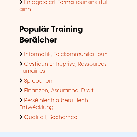
En agreéiert Formatiounsinstitut
ginn
Populär Training
Beräicher
Informatik, Telekommunikatioun
Gestioun Entreprise, Ressources
humaines
Sproochen
Finanzen, Assurance, Droit
Perséinlech a berufflech
Entwécklung
Qualitéit, Sécherheet