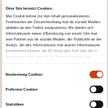
d'
Säit vun de
Dëse Site benotzt Cookien.
Famille vu
Mat Cookië kënne mir den Inhalt personaliséieren,
Formatiounsdomain
Funktiounen am Zesummenhang mat de soziale Medien
er zeréckzegoen
ubidden an den Trafick analyséieren. Mir deelen och
Informatiounen iwwer d'Benotzung vun eisem Site mat
eise Partner aus de soziale Medien, der Publicitéit an der
Analys, déi dës Informatioune mat aneren Informatioune
kombinéiere kënnen, déi Dir hinne ginn hutt oder déi si
gesammelt hunn, wou Dir hir Servicer benotzt hutt.
Klickt hei, fir all
d'Domainer ze
C
gesinn
Noutwenneg Cookien
o
Sekretariat
n
Assistenz
s
Preferenz-Cookien
e
n
t
Statistiken