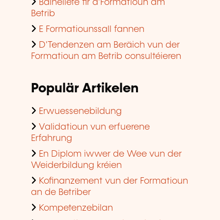
Bäihëllefe fir d'Formatioun am
Betrib
E Formatiounssall fannen
D'Tendenzen am Beräich vun der
Formatioun am Betrib consultéieren
Populär Artikelen
Erwuessenebildung
Validatioun vun erfuerene
Erfahrung
En Diplom iwwer de Wee vun der
Weiderbildung kréien
Kofinanzement vun der Formatioun
an de Betriber
Kompetenzebilan