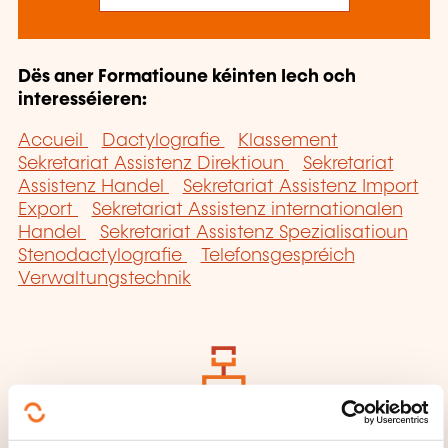
Dës aner Formatioune kéinten Iech och
interesséieren:
Accueil
Dactylografie
Klassement
Sekretariat Assistenz Direktioun
Sekretariat
Assistenz Handel
Sekretariat Assistenz Import
Export
Sekretariat Assistenz internationalen
Handel
Sekretariat Assistenz Spezialisatioun
Stenodactylografie
Telefonsgespréich
Verwaltungstechnik
Klickt hei fir op