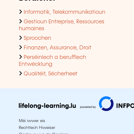
Informatik, Telekommunikatioun
Gestioun Entreprise, Ressources
humaines
Sproochen
Finanzen, Assurance, Droit
Perséinlech a berufflech
Entwécklung
Qualitéit, Sécherheet
Méi iwwer eis
Rechtlech Hiweiser