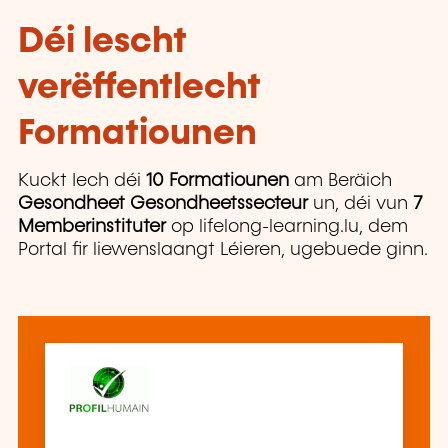
Déi lescht
verëffentlecht
Formatiounen
Kuckt Iech déi
10 Formatiounen
am Beräich
Gesondheet Gesondheetssecteur
un, déi vun
7
Memberinstituter
op lifelong-learning.lu, dem
Portal fir liewenslaangt Léieren, ugebuede ginn.