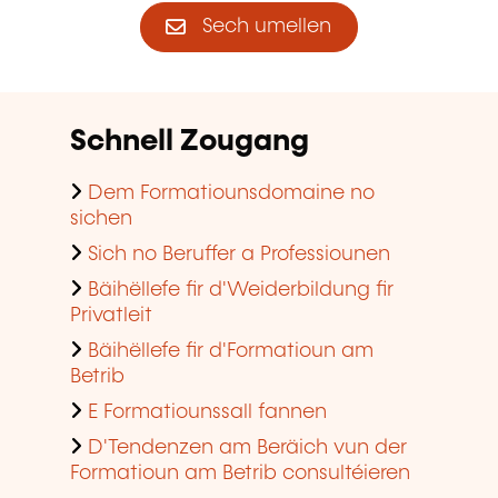
Sech umellen
Schnell Zougang
Dem Formatiounsdomaine no
sichen
Sich no Beruffer a Professiounen
Bäihëllefe fir d'Weiderbildung fir
Privatleit
Bäihëllefe fir d'Formatioun am
Betrib
E Formatiounssall fannen
D'Tendenzen am Beräich vun der
Formatioun am Betrib consultéieren