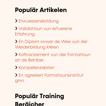
Populär Artikelen
Erwuessenebildung
Validatioun vun erfuerene
Erfahrung
En Diplom iwwer de Wee vun der
Weiderbildung kréien
Kofinanzement vun der Formatioun
an de Betriber
Kompetenzebilan
En agreéiert Formatiounsinstitut
ginn
Populär Training
Beräicher