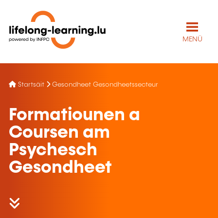
MENÜ
Startsäit
Gesondheet Gesondheetssecteur
Formatiounen a
Coursen am
Psychesch
Gesondheet