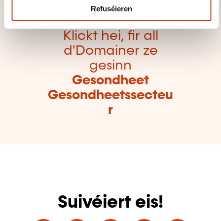
Refuséieren
Klickt hei, fir all
d'Domainer ze
gesinn
Gesondheet
Gesondheetssecteu
r
Suivéiert eis!