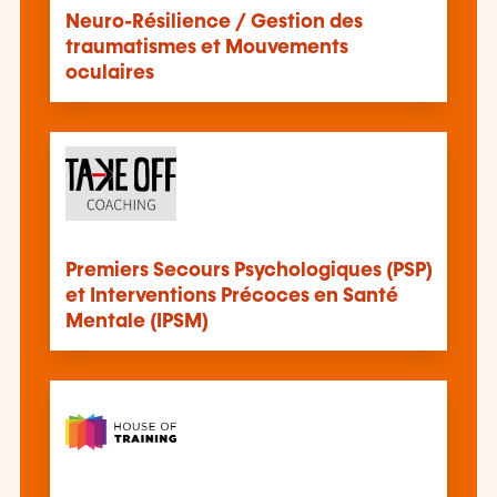
Neuro-Résilience / Gestion des
traumatismes et Mouvements
oculaires
Premiers Secours Psychologiques (PSP)
et Interventions Précoces en Santé
Mentale (IPSM)