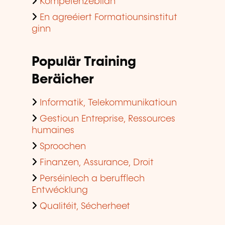
Kompetenzebilan
En agreéiert Formatiounsinstitut
ginn
Populär Training
Beräicher
Informatik, Telekommunikatioun
Gestioun Entreprise, Ressources
humaines
Sproochen
Finanzen, Assurance, Droit
Perséinlech a berufflech
Entwécklung
Qualitéit, Sécherheet