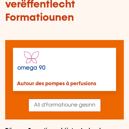
verëffentlecht
Formatiounen
Autour des pompes à perfusions
All d'Formatioune gesinn