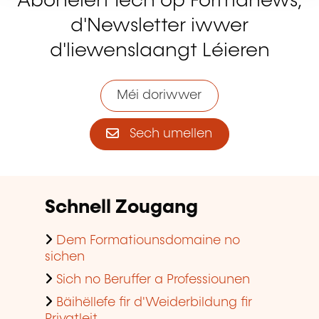
Abonéiert Iech op Formanews,
d'Newsletter iwwer
d'liewenslaangt Léieren
Méi doriwwer
Sech umellen
Schnell Zougang
Dem Formatiounsdomaine no
sichen
Sich no Beruffer a Professiounen
Bäihëllefe fir d'Weiderbildung fir
Privatleit