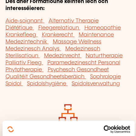
Dës aner Formatioune kéinten Iech och
interesséieren:
Aide-soignant
Alternativ Therapie
Diététique
Fleegerelatioun
Homeopathie
Krankefleeg
Krankerecht
Maintenance
Medezintechnik
Massage Wellness
Medezinesch Analys
Medezinesch
Sterilisatioun
Medezinrecht
Naturtherapie
Palliativ Fleeg
Paramedezinescht Personal
Phytotherapie
Psychesch Gesondheet
Qualitéit Gesondheetsberäich
Sophrologie
Spidol
Spidolshygiène
Spidolsverwaltung
Klickt hei fir op