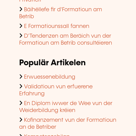
Bäihëllefe fir d'Formatioun am
Betrib
E Formatiounssall fannen
D'Tendenzen am Beräich vun der
Formatioun am Betrib consultéieren
Populär Artikelen
Erwuessenebildung
Validatioun vun erfuerene
Erfahrung
En Diplom iwwer de Wee vun der
Weiderbildung kréien
Kofinanzement vun der Formatioun
an de Betriber