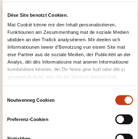
d'
Säit vun de
Famille vu
Dëse Site benotzt Cookien.
Formatiounsdomain
Mat Cookië kënne mir den Inhalt personaliséieren,
er zeréckzegoen
Funktiounen am Zesummenhang mat de soziale Medien
ubidden an den Trafick analyséieren. Mir deelen och
Informatiounen iwwer d'Benotzung vun eisem Site mat
eise Partner aus de soziale Medien, der Publicitéit an der
Analys, déi dës Informatioune mat aneren Informatioune
kombinéiere kënnen, déi Dir hinne ginn hutt oder déi si
Klickt hei, fir all
gesammelt hunn, wou Dir hir Servicer benotzt hutt.
d'Domainer ze
gesinn
C
Noutwenneg Cookien
Gesondheet
o
n
Gesondheetssecteu
s
r
Preferenz-Cookien
e
n
t
Statistiken