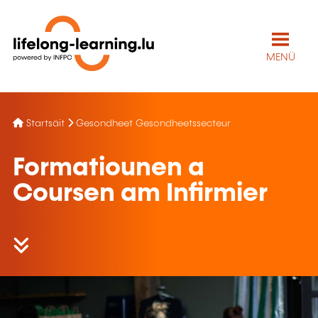
MENÜ
Startsäit
Gesondheet Gesondheetssecteur
Formatiounen a
Coursen am Infirmier