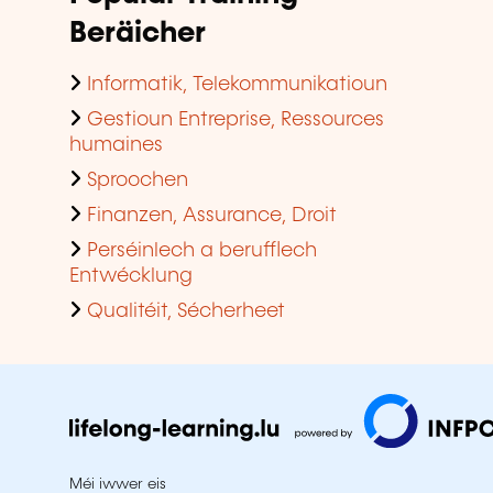
Beräicher
Informatik, Telekommunikatioun
Gestioun Entreprise, Ressources
humaines
Sproochen
Finanzen, Assurance, Droit
Perséinlech a berufflech
Entwécklung
Qualitéit, Sécherheet
Méi iwwer eis