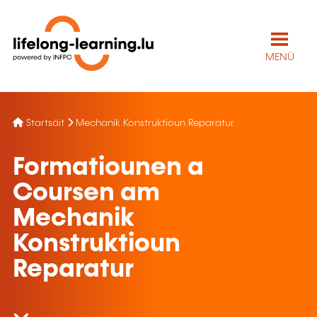
MENÜ
Startsäit
Mechanik Konstruktioun Reparatur
Formatiounen a
Coursen am
Mechanik
Konstruktioun
Reparatur