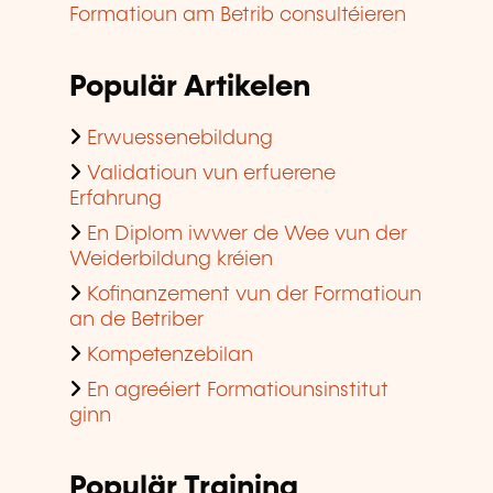
Formatioun am Betrib consultéieren
Populär Artikelen
Erwuessenebildung
Validatioun vun erfuerene
Erfahrung
En Diplom iwwer de Wee vun der
Weiderbildung kréien
Kofinanzement vun der Formatioun
an de Betriber
Kompetenzebilan
En agreéiert Formatiounsinstitut
ginn
Populär Training