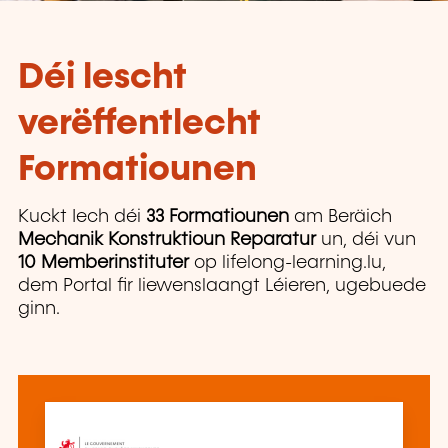
Déi lescht
verëffentlecht
Formatiounen
Kuckt Iech déi
33 Formatiounen
am Beräich
Mechanik Konstruktioun Reparatur
un, déi vun
10 Memberinstituter
op lifelong-learning.lu,
dem Portal fir liewenslaangt Léieren, ugebuede
ginn.