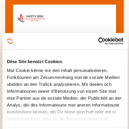
Certification HEV1 – Sensibilisation
aux Véhicules Hybrides et Électriques
(Niveau 1)
Dëse Site benotzt Cookien.
Mat Cookië kënne mir den Inhalt personaliséieren,
All d'Formatioune gesinn
Funktiounen am Zesummenhang mat de soziale Medien
ubidden an den Trafick analyséieren. Mir deelen och
Informatiounen iwwer d'Benotzung vun eisem Site mat
eise Partner aus de soziale Medien, der Publicitéit an der
Dës aner Formatioune kéinten Iech och
Analys, déi dës Informatioune mat aneren Informatioune
interesséieren:
kombinéiere kënnen, déi Dir hinne ginn hutt oder déi si
gesammelt hunn, wou Dir hir Servicer benotzt hutt.
Autobau
Autoelektrik
Autoelektronik
Automechanik
Bau Entretien