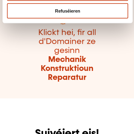
Refuséieren
Klickt hei, fir all
d'Domainer ze
gesinn
Mechanik
Konstruktioun
Reparatur
Suivéiert eis!