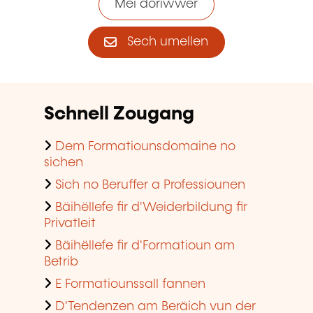
Méi doriwwer
Sech umellen
Schnell Zougang
Dem Formatiounsdomaine no
sichen
Sich no Beruffer a Professiounen
Bäihëllefe fir d'Weiderbildung fir
Privatleit
Bäihëllefe fir d'Formatioun am
Betrib
E Formatiounssall fannen
D'Tendenzen am Beräich vun der