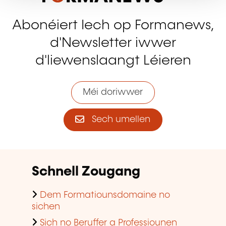
Abonéiert Iech op Formanews,
d'Newsletter iwwer
d'liewenslaangt Léieren
Méi doriwwer
Sech umellen
Schnell Zougang
Dem Formatiounsdomaine no
sichen
Sich no Beruffer a Professiounen