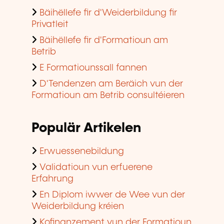
Bäihëllefe fir d'Weiderbildung fir
Privatleit
Bäihëllefe fir d'Formatioun am
Betrib
E Formatiounssall fannen
D'Tendenzen am Beräich vun der
Formatioun am Betrib consultéieren
Populär Artikelen
Erwuessenebildung
Validatioun vun erfuerene
Erfahrung
En Diplom iwwer de Wee vun der
Weiderbildung kréien
Kofinanzement vun der Formatioun