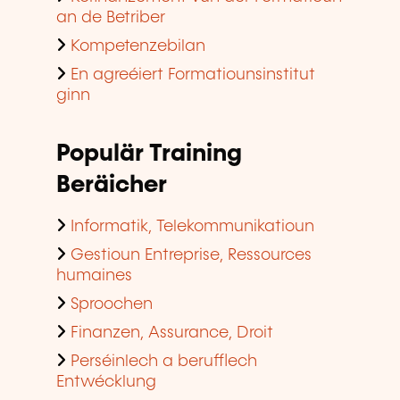
an de Betriber
Kompetenzebilan
En agreéiert Formatiounsinstitut
ginn
Populär Training
Beräicher
Informatik, Telekommunikatioun
Gestioun Entreprise, Ressources
humaines
Sproochen
Finanzen, Assurance, Droit
Perséinlech a berufflech
Entwécklung