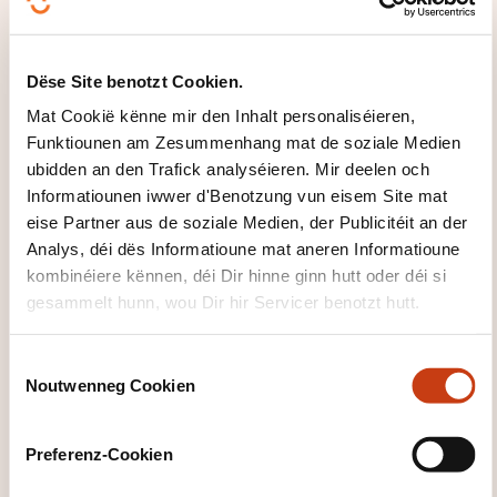
Klickt hei fir op
d'
Säit vun de
Dëse Site benotzt Cookien.
Famille vu
Mat Cookië kënne mir den Inhalt personaliséieren,
Formatiounsdomain
Funktiounen am Zesummenhang mat de soziale Medien
er zeréckzegoen
ubidden an den Trafick analyséieren. Mir deelen och
Informatiounen iwwer d'Benotzung vun eisem Site mat
eise Partner aus de soziale Medien, der Publicitéit an der
Analys, déi dës Informatioune mat aneren Informatioune
kombinéiere kënnen, déi Dir hinne ginn hutt oder déi si
gesammelt hunn, wou Dir hir Servicer benotzt hutt.
Klickt hei, fir all
d'Domainer ze
C
gesinn
Noutwenneg Cookien
o
Mechanik
n
s
Konstruktioun
Preferenz-Cookien
e
Reparatur
n