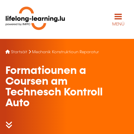
MENÜ
Startsäit
Mechanik Konstruktioun Reparatur
Formatiounen a
Coursen am
Technesch Kontroll
Auto