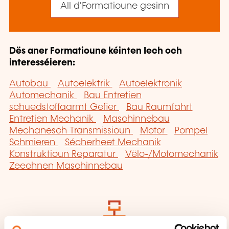
All d'Formatioune gesinn
Dës aner Formatioune kéinten Iech och
interesséieren:
Autobau
Autoelektrik
Autoelektronik
Automechanik
Bau Entretien
schuedstoffaarmt Gefier
Bau Raumfahrt
Entretien Mechanik
Maschinnebau
Mechanesch Transmissioun
Motor
Pompel
Schmieren
Sécherheet Mechanik
Konstruktioun Reparatur
Vëlo-/Motomechanik
Zeechnen Maschinnebau