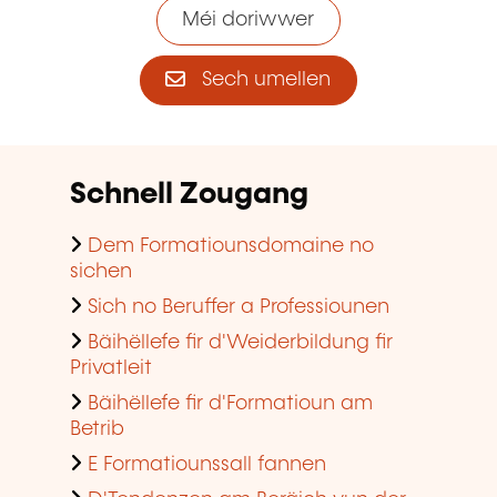
Méi doriwwer
Sech umellen
Schnell Zougang
Dem Formatiounsdomaine no
sichen
Sich no Beruffer a Professiounen
Bäihëllefe fir d'Weiderbildung fir
Privatleit
Bäihëllefe fir d'Formatioun am
Betrib
E Formatiounssall fannen