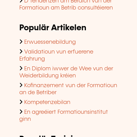
D'Tendenzen am Beräich vun der
Formatioun am Betrib consultéieren
Populär Artikelen
Erwuessenebildung
Validatioun vun erfuerene
Erfahrung
En Diplom iwwer de Wee vun der
Weiderbildung kréien
Kofinanzement vun der Formatioun
an de Betriber
Kompetenzebilan
En agreéiert Formatiounsinstitut
ginn