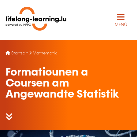
MENÜ
Startsäit
Mathematik
Formatiounen a
Coursen am
Angewandte Statistik