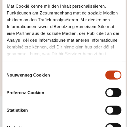
Formatiounsdomain
Mat Cookië kënne mir den Inhalt personaliséieren,
er zeréckzegoen
Funktiounen am Zesummenhang mat de soziale Medien
ubidden an den Trafick analyséieren. Mir deelen och
Informatiounen iwwer d'Benotzung vun eisem Site mat
eise Partner aus de soziale Medien, der Publicitéit an der
Analys, déi dës Informatioune mat aneren Informatioune
kombinéiere kënnen, déi Dir hinne ginn hutt oder déi si
Klickt hei, fir all
gesammelt hunn, wou Dir hir Servicer benotzt hutt.
d'Domainer ze
gesinn
C
Noutwenneg Cookien
Mathematik
o
n
s
Preferenz-Cookien
e
n
t
Statistiken
S
e