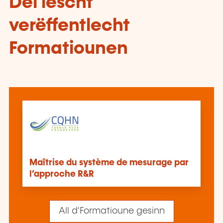
Déi lescht
verëffentlecht
Formatiounen
Maîtrise du système de mesurage par
l’approche R&R
All d'Formatioune gesinn