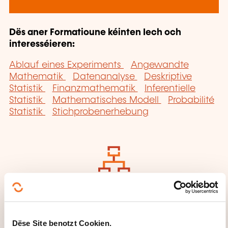
Dës aner Formatioune kéinten Iech och
interesséieren:
Ablauf eines Experiments
Angewandte
Mathematik
Datenanalyse
Deskriptive
Statistik
Finanzmathematik
Inferentielle
Statistik
Mathematisches Modell
Probabilité
Statistik
Stichprobenerhebung
Klickt hei fir op
d'
Säit vun de
Famille vu
Dëse Site benotzt Cookien.