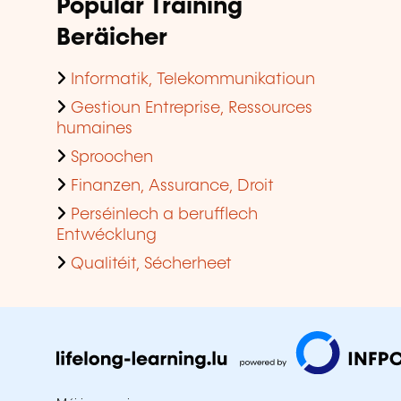
Populär Training
Beräicher
Informatik, Telekommunikatioun
Gestioun Entreprise, Ressources
humaines
Sproochen
Finanzen, Assurance, Droit
Perséinlech a berufflech
Entwécklung
Qualitéit, Sécherheet