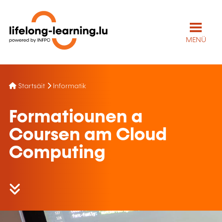
MENÜ
Startsäit
Informatik
Formatiounen a
Coursen am Cloud
Computing