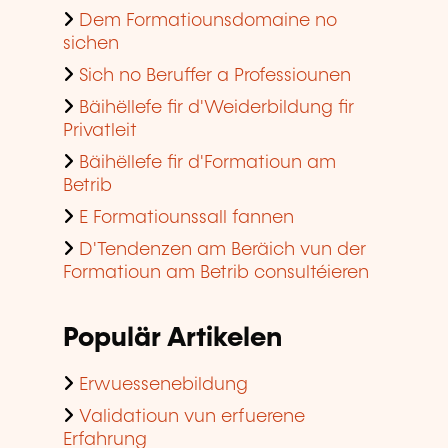
Dem Formatiounsdomaine no
sichen
Sich no Beruffer a Professiounen
Bäihëllefe fir d'Weiderbildung fir
Privatleit
Bäihëllefe fir d'Formatioun am
Betrib
E Formatiounssall fannen
D'Tendenzen am Beräich vun der
Formatioun am Betrib consultéieren
Populär Artikelen
Erwuessenebildung
Validatioun vun erfuerene
Erfahrung