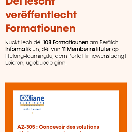
Déi lescht
verëffentlecht
Formatiounen
Kuckt Iech déi
108 Formatiounen
am Beräich
Informatik
un, déi vun
11 Memberinstituter
op
lifelong-learning.lu, dem Portal fir liewenslaangt
Léieren, ugebuede ginn.
AZ-305 : Concevoir des solutions