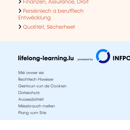
Finanzen, Assurance, Droit
Perséinlech a berufflech
Entwécklung
Qualitéit, Sécherheet
Méi iwwer eis
Rechtlech Hiweiser
Gestioun vun de Cookien
Dateschutz
Accessibilitéit
Mëssbrauch mellen
Plang vum Site