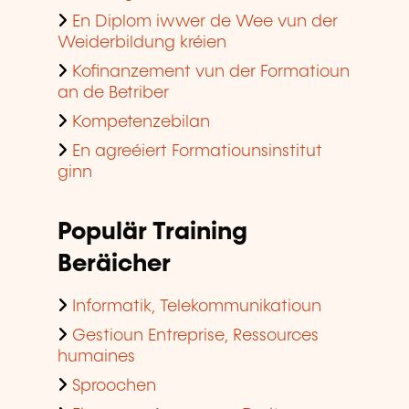
En Diplom iwwer de Wee vun der
Weiderbildung kréien
Kofinanzement vun der Formatioun
an de Betriber
Kompetenzebilan
En agreéiert Formatiounsinstitut
ginn
Populär Training
Beräicher
Informatik, Telekommunikatioun
Gestioun Entreprise, Ressources
humaines
Sproochen