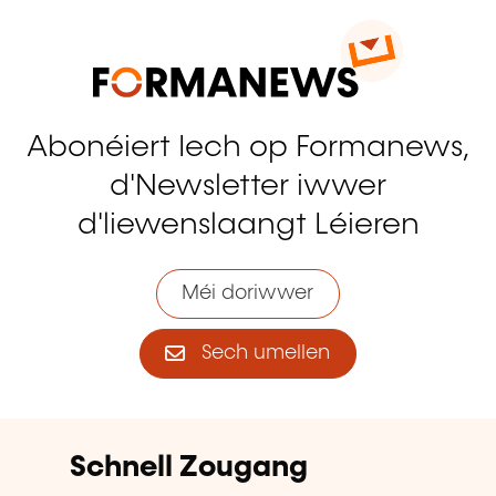
Abonéiert Iech op Formanews,
d'Newsletter iwwer
d'liewenslaangt Léieren
Méi doriwwer
Sech umellen
Schnell Zougang