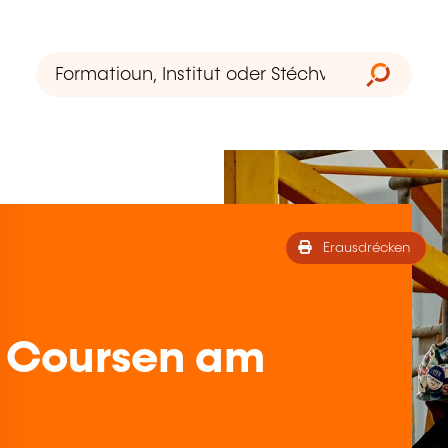
Erausdrécken
 Coursen am