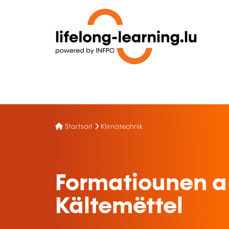
Startsäit
Klimatechnik
Formatiounen a
Kältemëttel