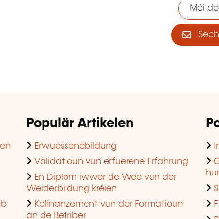
Méi do
Sech 
Populär Artikelen
Po
hen
Erwuessenebildung
I
Validatioun vun erfuerene Erfahrung
G
hu
En Diplom iwwer de Wee vun der
Weiderbildung kréien
S
ib
Kofinanzement vun der Formatioun
F
an de Betriber