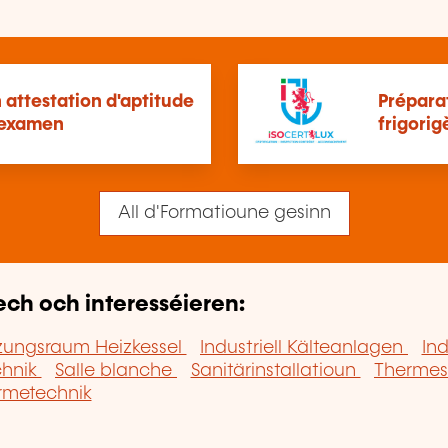
attestation d'aptitude
Préparat
+ examen
frigorig
All d'Formatioune gesinn
ech och interesséieren:
zungsraum Heizkessel
Industriell Kälteanlagen
In
chnik
Salle blanche
Sanitärinstallatioun
Thermes
metechnik