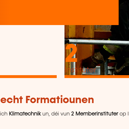
2
Instituter
tlecht Formatiounen
ich
Klimatechnik
un, déi vun
2 Memberinstituter
op l