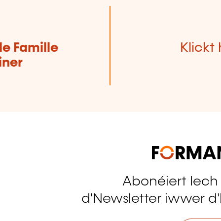
de Famille
Klickt 
iner
Abonéiert Iech
tagram
d'Newsletter iwwer d'