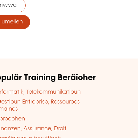
riwwer
umellen
pulär Training Beräicher
nformatik, Telekommunikatioun
estioun Entreprise, Ressources
maines
proochen
inanzen, Assurance, Droit