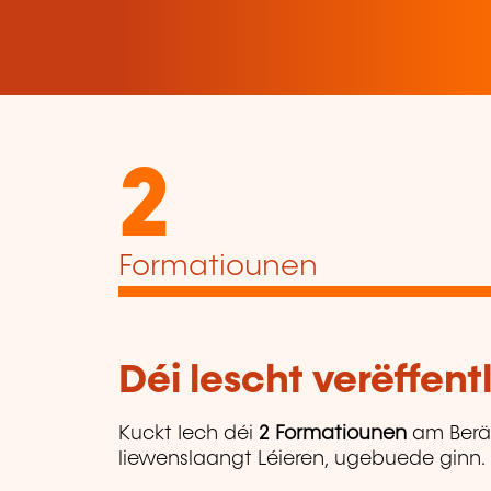
2
Formatiounen
Déi lescht verëffen
Kuckt Iech déi
2 Formatiounen
am Berä
liewenslaangt Léieren, ugebuede ginn.