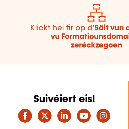
Klickt hei fir op d'
Säit vun 
vu Formatiounsdoma
zeréckzegoen
Suivéiert eis!
Facebook
Twitter
LinkedIn
YouTube
Ins