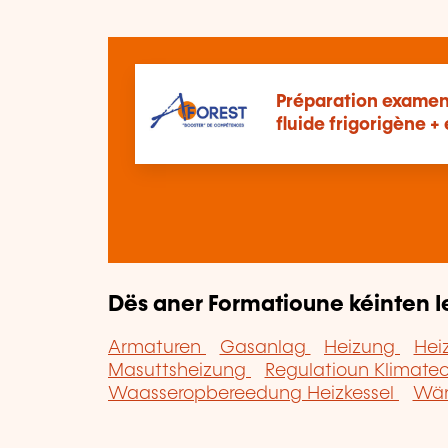
Préparation examen 
fluide frigorigène 
Dës aner Formatioune kéinten I
Armaturen
Gasanlag
Heizung
Hei
Masuttsheizung
Regulatioun Klimate
Waasseropbereedung Heizkessel
Wär