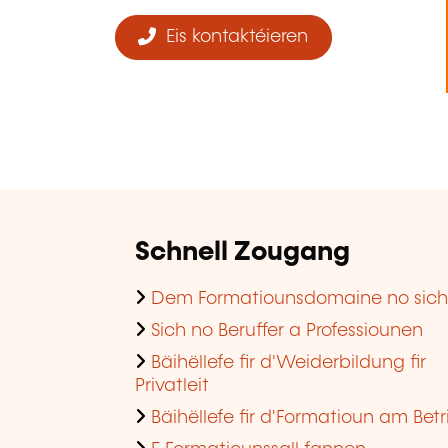
Eis kontaktéieren
Schnell Zougang
Dem Formatiounsdomaine no sic
Sich no Beruffer a Professiounen
Bäihëllefe fir d'Weiderbildung fir
Privatleit
Bäihëllefe fir d'Formatioun am Betr