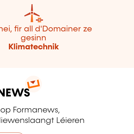
hei, fir all d'Domainer ze
gesinn
Klimatechnik
 op Formanews,
liewenslaangt Léieren