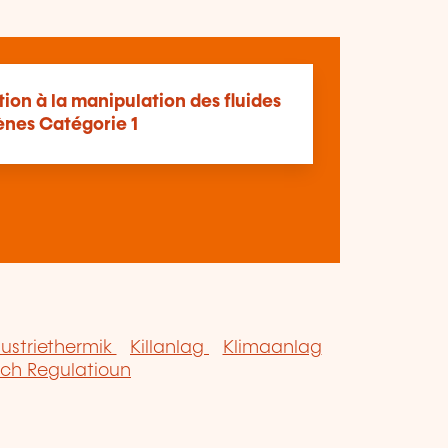
ion à la manipulation des fluides
ènes Catégorie 1
dustriethermik
Killanlag
Klimaanlag
ch Regulatioun