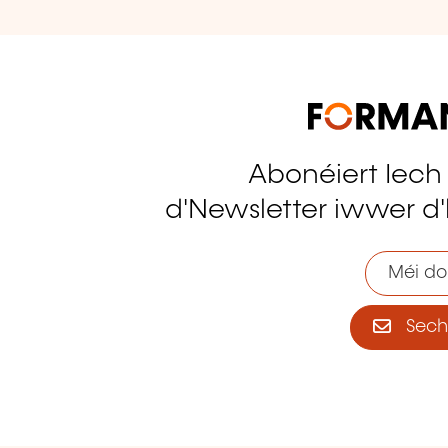
Abonéiert Iech
tagram
d'Newsletter iwwer d'
Méi do
Sech 