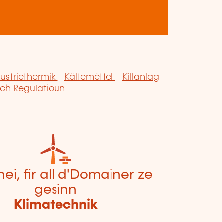
dustriethermik
Kältemëttel
Killanlag
ch Regulatioun
hei, fir all d'Domainer ze
gesinn
Klimatechnik