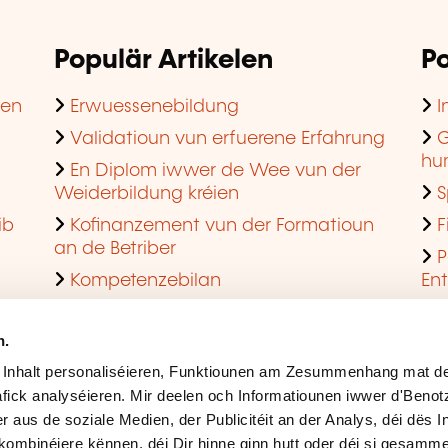
Populär Artikelen
Po
hen
Erwuessenebildung
I
Validatioun vun erfuerene Erfahrung
G
hu
En Diplom iwwer de Wee vun der
Weiderbildung kréien
S
ib
Kofinanzement vun der Formatioun
F
an de Betriber
P
Kompetenzebilan
En
En agreéiert Formatiounsinstitut ginn
Q
n.
 Inhalt personaliséieren, Funktiounen am Zesummenhang mat de
fick analyséieren. Mir deelen och Informatiounen iwwer d'Beno
r aus de soziale Medien, der Publicitéit an der Analys, déi dës 
kombinéiere kënnen, déi Dir hinne ginn hutt oder déi si gesamme