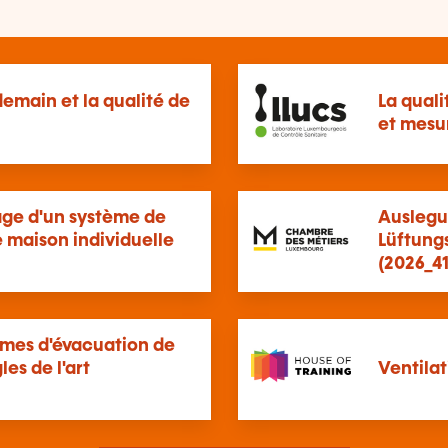
emain et la qualité de
La quali
et mesu
age d'un système de
Auslegu
e maison individuelle
Lüftung
(2026_41
tèmes d'évacuation de
es de l'art
Ventila