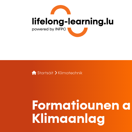
Startsäit
Klimatechnik
Formatiounen a
Klimaanlag