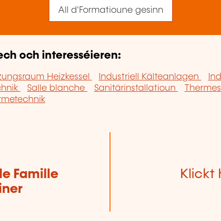
All d'Formatioune gesinn
ech och interesséieren:
zungsraum Heizkessel
Industriell Kälteanlagen
In
chnik
Salle blanche
Sanitärinstallatioun
Thermes
metechnik
de Famille
Klickt 
iner