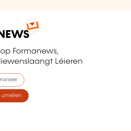
 op Formanews,
liewenslaangt Léieren
riwwer
umellen