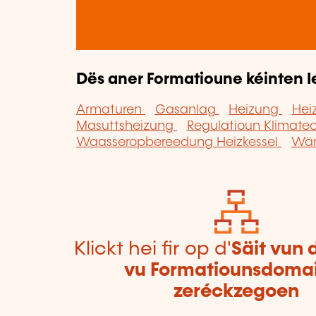
Dës aner Formatioune kéinten I
Armaturen
Gasanlag
Heizung
Hei
Masuttsheizung
Regulatioun Klimate
Waasseropbereedung Heizkessel
Wär
Klickt hei fir op d'
Säit vun 
vu Formatiounsdoma
zeréckzegoen