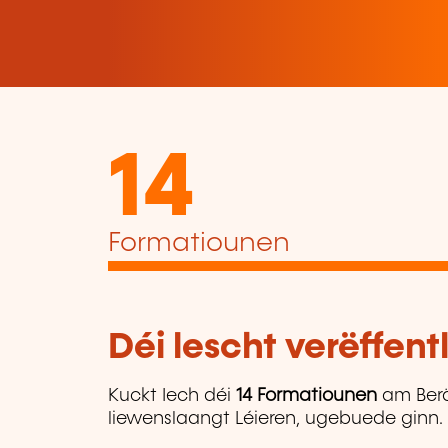
14
Formatiounen
Déi lescht verëffen
Kuckt Iech déi
14 Formatiounen
am Ber
liewenslaangt Léieren, ugebuede ginn.