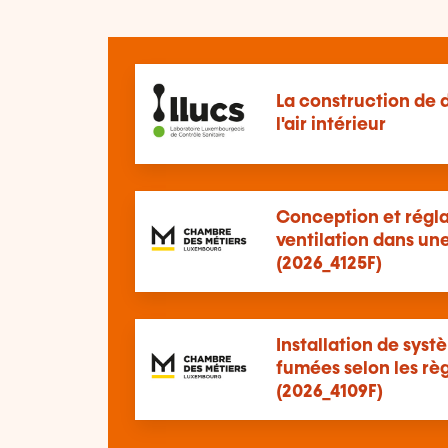
La construction de d
l'air intérieur
Conception et régl
ventilation dans un
(2026_4125F)
Installation de sys
fumées selon les règl
(2026_4109F)