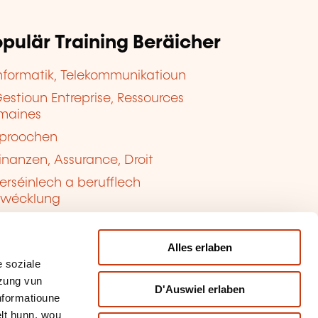
pulär Training Beräicher
nformatik, Telekommunikatioun
estioun Entreprise, Ressources
maines
proochen
inanzen, Assurance, Droit
erséinlech a berufflech
twécklung
ualitéit, Sécherheet
Alles erlaben
 soziale
tzung vun
D'Auswiel erlaben
Informatioune
lt hunn, wou