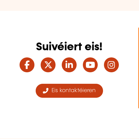
Suivéiert eis!
Facebook
Twitter
LinkedIn
YouTube
Ins
Eis kontaktéieren