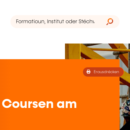
Erausdrécken
 Coursen am