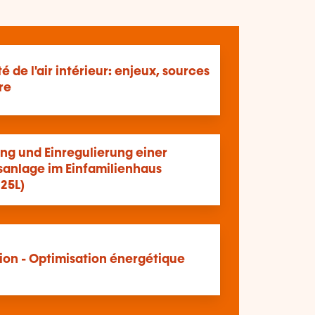
té de l'air intérieur: enjeux, sources
re
ng und Einregulierung einer
sanlage im Einfamilienhaus
25L)
tion - Optimisation énergétique