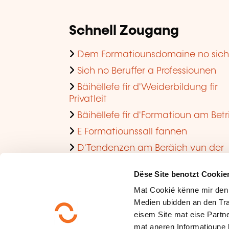
Schnell Zougang
Dem Formatiounsdomaine no sic
Sich no Beruffer a Professiounen
Bäihëllefe fir d'Weiderbildung fir
Privatleit
Bäihëllefe fir d'Formatioun am Betr
E Formatiounssall fannen
D'Tendenzen am Beräich vun der
Formatioun am Betrib consultéieren
Dëse Site benotzt Cookie
Mat Cookië kënne mir den
Medien ubidden an den Tra
eisem Site mat eise Partne
mat aneren Informatioune 