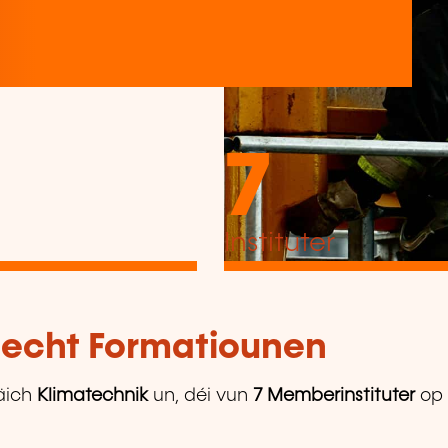
7
Instituter
tlecht Formatiounen
äich
Klimatechnik
un, déi vun
7 Memberinstituter
op 