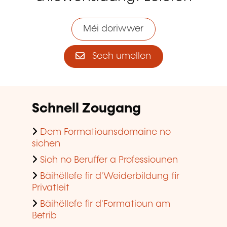
Méi doriwwer
Sech umellen
Schnell Zougang
Dem Formatiounsdomaine no
sichen
Sich no Beruffer a Professiounen
Bäihëllefe fir d'Weiderbildung fir
Privatleit
Bäihëllefe fir d'Formatioun am
Betrib