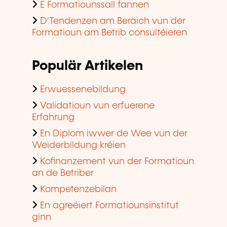
E Formatiounssall fannen
D'Tendenzen am Beräich vun der
Formatioun am Betrib consultéieren
Populär Artikelen
Erwuessenebildung
Validatioun vun erfuerene
Erfahrung
En Diplom iwwer de Wee vun der
Weiderbildung kréien
Kofinanzement vun der Formatioun
an de Betriber
Kompetenzebilan
En agreéiert Formatiounsinstitut
ginn