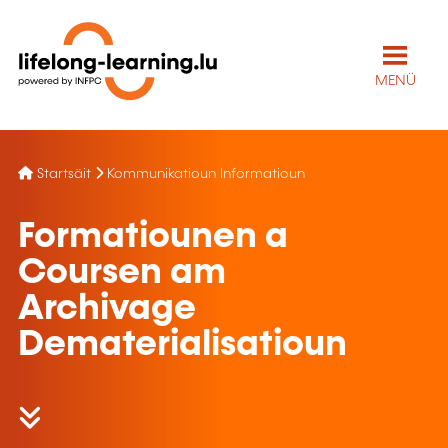
MENÜ
Startsäit
Kommunikatioun Informatioun
Formatiounen a
Coursen am
Archivage
Dematerialisatioun