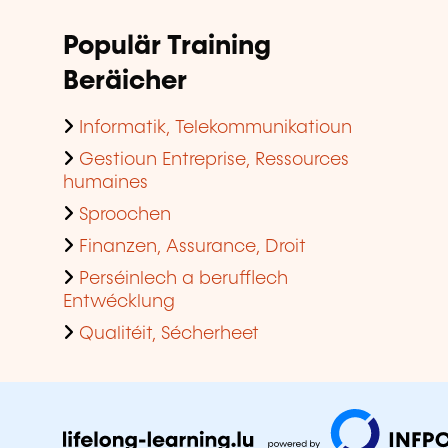
Populär Training
Beräicher
Informatik, Telekommunikatioun
Gestioun Entreprise, Ressources
humaines
Sproochen
Finanzen, Assurance, Droit
Perséinlech a berufflech
Entwécklung
Qualitéit, Sécherheet