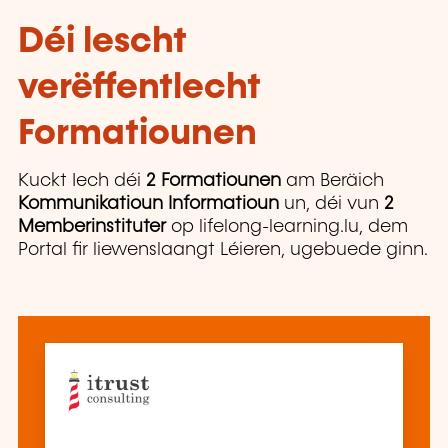
Déi lescht
verëffentlecht
Formatiounen
Kuckt Iech déi
2 Formatiounen
am Beräich
Kommunikatioun Informatioun
un, déi vun
2
Memberinstituter
op lifelong-learning.lu, dem
Portal fir liewenslaangt Léieren, ugebuede ginn.