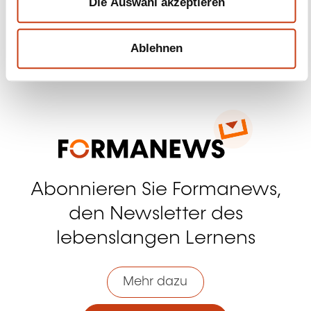
Die Auswahl akzeptieren
l
Ablehnen
Kontakt mit uns aufnehmen
Abonnieren Sie Formanews,
den Newsletter des
lebenslangen Lernens
Mehr dazu