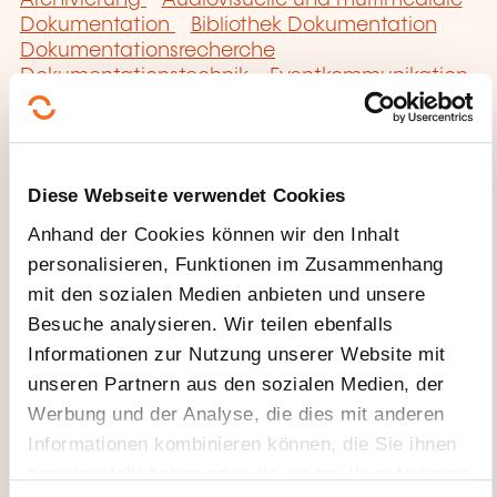
Dokumentation
Bibliothek Dokumentation
Dokumentationsrecherche
Dokumentationstechnik
Eventkommunikation
Externe Kommunikation
Fotothek
Interne
Kommunikation
Mäzenat
Presse- und
Medienarbeit
Unternehmenskommunikation
Wirtschaftliche Intelligenz
Diese Webseite verwendet Cookies
Anhand der Cookies können wir den Inhalt
personalisieren, Funktionen im Zusammenhang
mit den sozialen Medien anbieten und unsere
Besuche analysieren. Wir teilen ebenfalls
Hier klicken, um zur
Informationen zur Nutzung unserer Website mit
Seite der
unseren Partnern aus den sozialen Medien, der
Weiterbildungskate
Werbung und der Analyse, die dies mit anderen
gorien
Informationen kombinieren können, die Sie ihnen
bereitgestellt haben oder die sie bei Ihrer Nutzung
zurückzugelangen