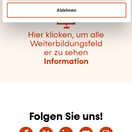
h
l
Ablehnen
Hier klicken, um alle
Weiterbildungsfeld
er zu sehen
Information
Folgen Sie uns!
Facebook
Twitter
LinkedIn
YouTube
Ins