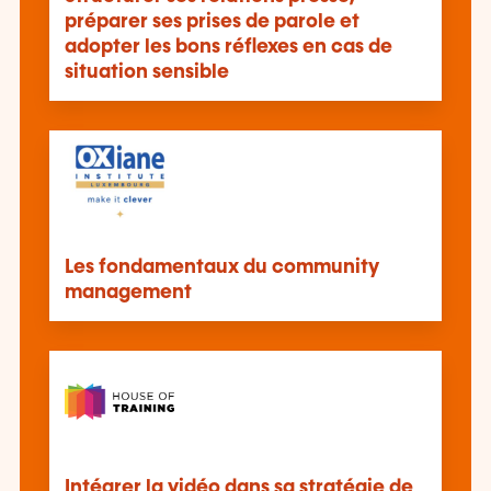
préparer ses prises de parole et
adopter les bons réflexes en cas de
situation sensible
Les fondamentaux du community
management
Intégrer la vidéo dans sa stratégie de