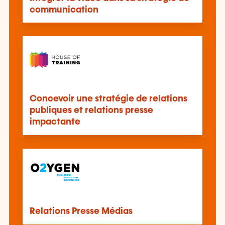
communication
Concevoir une stratégie de relations
publiques et relations presse
impactante
Relations Presse Médias