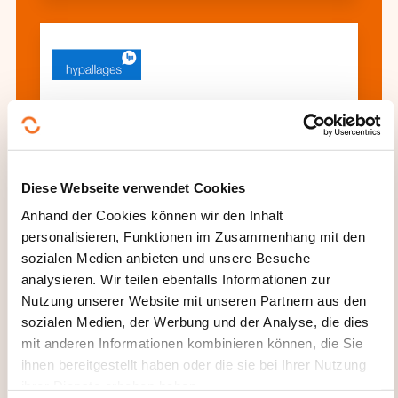
Community Management -
Communiquer avec les médias à l’ère
du digital
Diese Webseite verwendet Cookies
Anhand der Cookies können wir den Inhalt
personalisieren, Funktionen im Zusammenhang mit den
Alle Weiterbildungen anzeigen
sozialen Medien anbieten und unsere Besuche
analysieren. Wir teilen ebenfalls Informationen zur
Nutzung unserer Website mit unseren Partnern aus den
Diese anderen Weiterbildungen könnten Sie
sozialen Medien, der Werbung und der Analyse, die dies
auch interessieren:
mit anderen Informationen kombinieren können, die Sie
ihnen bereitgestellt haben oder die sie bei Ihrer Nutzung
Archivierung
Audiovisuelle und multimediale
ihrer Dienste erhoben haben.
Dokumentation
Bibliothek Dokumentation