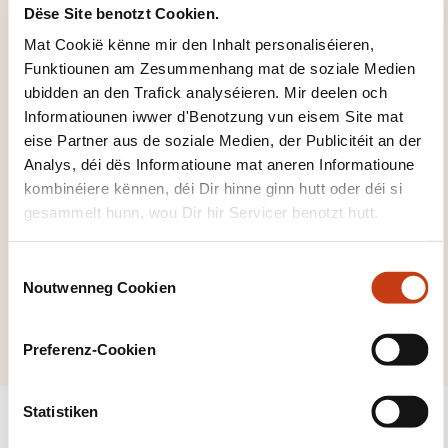
Dëse Site benotzt Cookien.
Famille vu
Mat Cookië kënne mir den Inhalt personaliséieren,
Formatiounsdomain
Funktiounen am Zesummenhang mat de soziale Medien
er zeréckzegoen
ubidden an den Trafick analyséieren. Mir deelen och
Informatiounen iwwer d'Benotzung vun eisem Site mat
eise Partner aus de soziale Medien, der Publicitéit an der
Analys, déi dës Informatioune mat aneren Informatioune
kombinéiere kënnen, déi Dir hinne ginn hutt oder déi si
gesammelt hunn, wou Dir hir Servicer benotzt hutt.
Klickt hei, fir all
d'Domainer ze
C
gesinn
Noutwenneg Cookien
o
Handel
n
s
Preferenz-Cookien
e
n
t
Statistiken
S