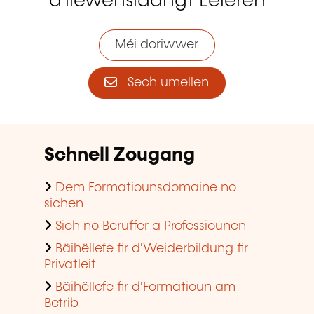
d'liewenslaangt Léieren
Méi doriwwer
Sech umellen
Schnell Zougang
Dem Formatiounsdomaine no
sichen
Sich no Beruffer a Professiounen
Bäihëllefe fir d'Weiderbildung fir
Privatleit
Bäihëllefe fir d'Formatioun am
Betrib