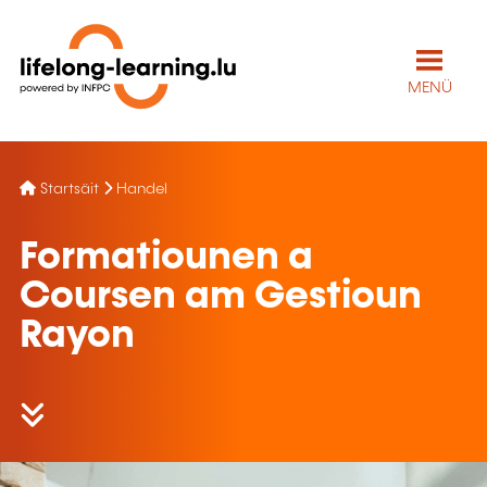
MENÜ
Startsäit
Handel
Formatiounen a
Coursen am Gestioun
Rayon