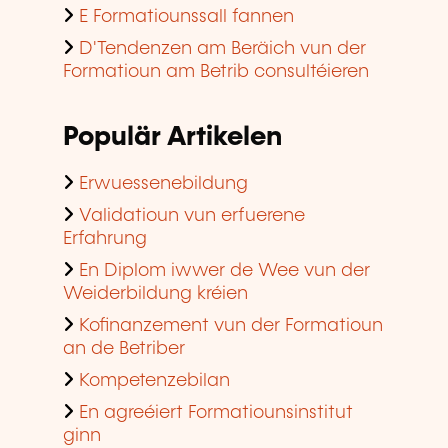
E Formatiounssall fannen
D'Tendenzen am Beräich vun der
Formatioun am Betrib consultéieren
Populär Artikelen
Erwuessenebildung
Validatioun vun erfuerene
Erfahrung
En Diplom iwwer de Wee vun der
Weiderbildung kréien
Kofinanzement vun der Formatioun
an de Betriber
Kompetenzebilan
En agreéiert Formatiounsinstitut
ginn