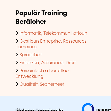
Populär Training
Beräicher
Informatik, Telekommunikatioun
Gestioun Entreprise, Ressources
humaines
Sproochen
Finanzen, Assurance, Droit
Perséinlech a berufflech
Entwécklung
Qualitéit, Sécherheet