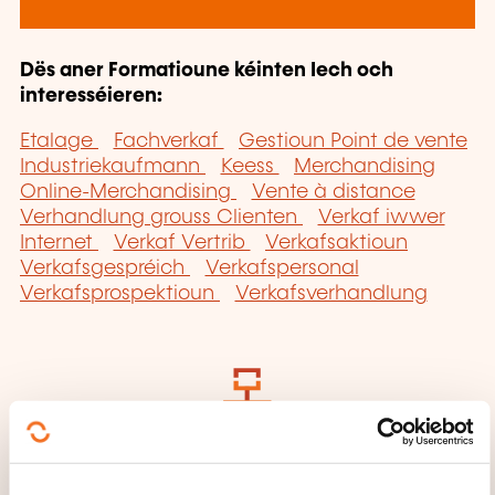
Dës aner Formatioune kéinten Iech och
interesséieren:
Etalage
Fachverkaf
Gestioun Point de vente
Industriekaufmann
Keess
Merchandising
Online-Merchandising
Vente à distance
Verhandlung grouss Clienten
Verkaf iwwer
Internet
Verkaf Vertrib
Verkafsaktioun
Verkafsgespréich
Verkafspersonal
Verkafsprospektioun
Verkafsverhandlung
Klickt hei fir op
d'
Säit vun de