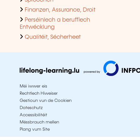
Sproochen
Finanzen, Assurance, Droit
Perséinlech a berufflech
Entwécklung
Qualitéit, Sécherheet
Méi iwwer eis
Rechtlech Hiweiser
Gestioun vun de Cookien
Dateschutz
Accessibilitéit
Mëssbrauch mellen
Plang vum Site