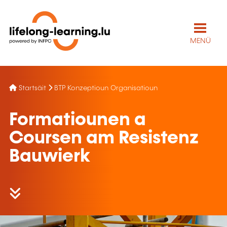
MENÜ
Startsäit
BTP Konzeptioun Organisatioun
Formatiounen a
Coursen am Resistenz
Bauwierk