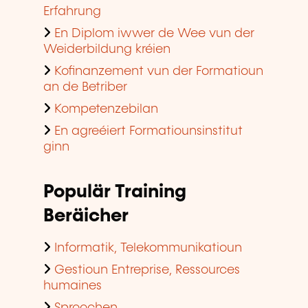
Erfahrung
En Diplom iwwer de Wee vun der
Weiderbildung kréien
Kofinanzement vun der Formatioun
an de Betriber
Kompetenzebilan
En agreéiert Formatiounsinstitut
ginn
Populär Training
Beräicher
Informatik, Telekommunikatioun
Gestioun Entreprise, Ressources
humaines