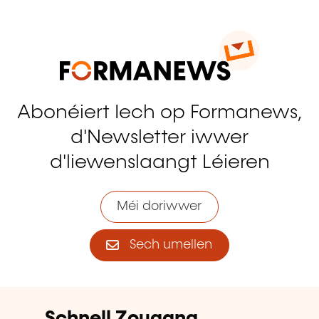
Abonéiert Iech op Formanews,
d'Newsletter iwwer
d'liewenslaangt Léieren
Méi doriwwer
Sech umellen
Schnell Zougang