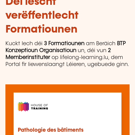
Déi lescht
verëffentlecht
Formatiounen
Kuckt Iech déi
3 Formatiounen
am Beräich
BTP
Konzeptioun Organisatioun
un, déi vun
2
Memberinstituter
op lifelong-learning.lu, dem
Portal fir liewenslaangt Léieren, ugebuede ginn.
Pathologie des bâtiments