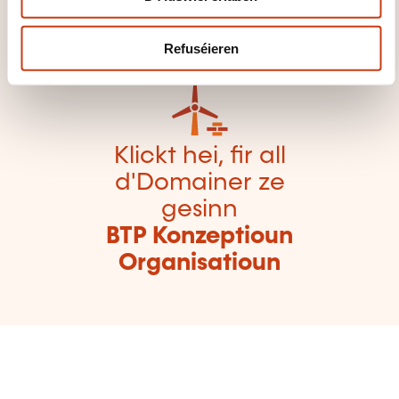
Formatiounsdomain
er zeréckzegoen
Refuséieren
Klickt hei, fir all
d'Domainer ze
gesinn
BTP Konzeptioun
Organisatioun