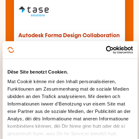
Autodesk Forma Design Collaboration
All d'Formatioune gesinn
Dëse Site benotzt Cookien.
Mat Cookië kënne mir den Inhalt personaliséieren,
Dës aner Formatioune kéinten Iech och
Funktiounen am Zesummenhang mat de soziale Medien
interesséieren:
ubidden an den Trafick analyséieren. Mir deelen och
Informatiounen iwwer d'Benotzung vun eisem Site mat
Asbestrisiko
Ausmoossen BTP
Bauleitung
eise Partner aus de soziale Medien, der Publicitéit an der
Baupathologie
Behënnertegerecht Ariichtung
Analys, déi dës Informatioune mat aneren Informatioune
Chantier BTP
Chantiersmaterial
Droit BTP
kombinéiere kënnen, déi Dir hinne ginn hutt oder déi si
Ekologescht Bauen
Energieaudit Bauwiesen
gesammelt hunn, wou Dir hir Servicer benotzt hutt.
Energieeffizienz Bauwiesen
Gesondheetsrisiko