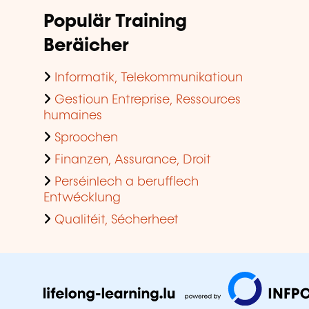
Populär Training
Beräicher
Informatik, Telekommunikatioun
Gestioun Entreprise, Ressources
humaines
Sproochen
Finanzen, Assurance, Droit
Perséinlech a berufflech
Entwécklung
Qualitéit, Sécherheet