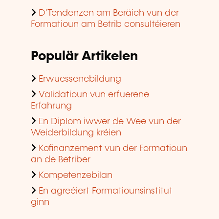
D'Tendenzen am Beräich vun der
Formatioun am Betrib consultéieren
Populär Artikelen
Erwuessenebildung
Validatioun vun erfuerene
Erfahrung
En Diplom iwwer de Wee vun der
Weiderbildung kréien
Kofinanzement vun der Formatioun
an de Betriber
Kompetenzebilan
En agreéiert Formatiounsinstitut
ginn