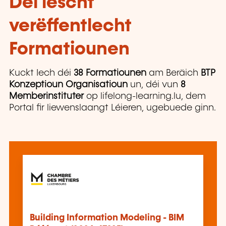
Déi lescht
verëffentlecht
Formatiounen
Kuckt Iech déi
38 Formatiounen
am Beräich
BTP
Konzeptioun Organisatioun
un, déi vun
8
Memberinstituter
op lifelong-learning.lu, dem
Portal fir liewenslaangt Léieren, ugebuede ginn.
Building Information Modeling - BIM