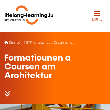
MENÜ
Startsäit
BTP Konzeptioun Organisatioun
Formatiounen a
Coursen am
Architektur