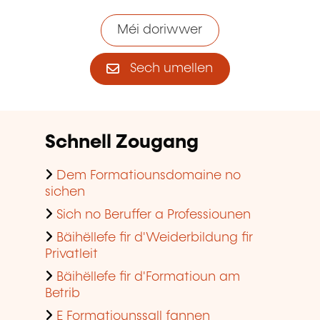
Méi doriwwer
Sech umellen
Schnell Zougang
Dem Formatiounsdomaine no
sichen
Sich no Beruffer a Professiounen
Bäihëllefe fir d'Weiderbildung fir
Privatleit
Bäihëllefe fir d'Formatioun am
Betrib
E Formatiounssall fannen