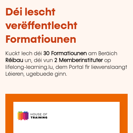
Déi lescht
verëffentlecht
Formatiounen
Kuckt Iech déi
30 Formatiounen
am Beräich
Réibau
un, déi vun
2 Memberinstituter
op
lifelong-learning.lu, dem Portal fir liewenslaangt
Léieren, ugebuede ginn.