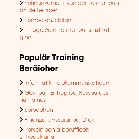
Kofinanzement vun der Formatioun
an de Betriber
Kompetenzebilan
En agreéiert Formatiounsinstitut
ginn
Populär Training
Beräicher
Informatik, Telekommunikatioun
Gestioun Entreprise, Ressources
humaines
Sproochen
Finanzen, Assurance, Droit
Perséinlech a berufflech
Entwécklung