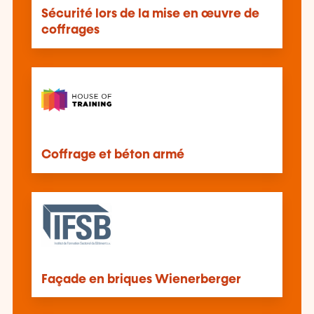
Sécurité lors de la mise en œuvre de
coffrages
Coffrage et béton armé
Façade en briques Wienerberger