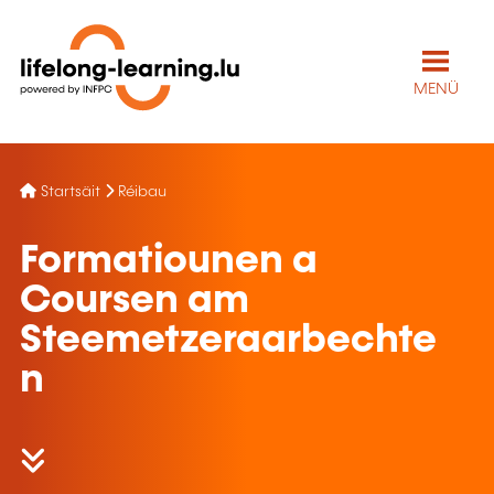
MENÜ
Startsäit
Réibau
Formatiounen a
Coursen am
Steemetzeraarbechte
n