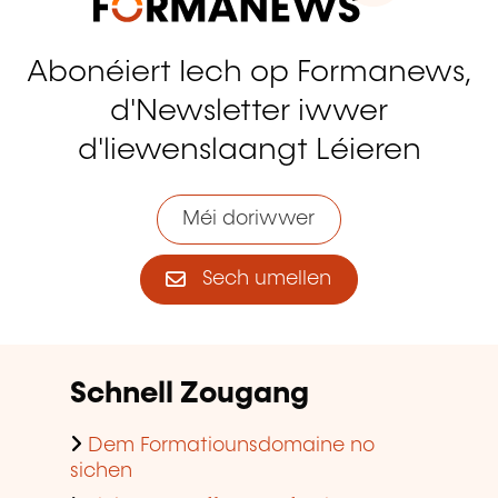
Abonéiert Iech op Formanews,
d'Newsletter iwwer
d'liewenslaangt Léieren
Méi doriwwer
Sech umellen
Schnell Zougang
Dem Formatiounsdomaine no
sichen