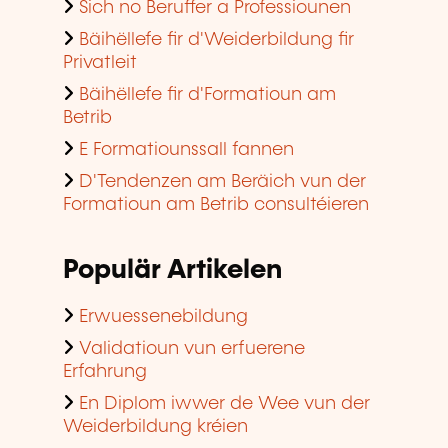
Sich no Beruffer a Professiounen
Bäihëllefe fir d'Weiderbildung fir
Privatleit
Bäihëllefe fir d'Formatioun am
Betrib
E Formatiounssall fannen
D'Tendenzen am Beräich vun der
Formatioun am Betrib consultéieren
Populär Artikelen
Erwuessenebildung
Validatioun vun erfuerene
Erfahrung
En Diplom iwwer de Wee vun der
Weiderbildung kréien