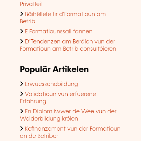
Privatleit
Bäihëllefe fir d'Formatioun am
Betrib
E Formatiounssall fannen
D'Tendenzen am Beräich vun der
Formatioun am Betrib consultéieren
Populär Artikelen
Erwuessenebildung
Validatioun vun erfuerene
Erfahrung
En Diplom iwwer de Wee vun der
Weiderbildung kréien
Kofinanzement vun der Formatioun
an de Betriber