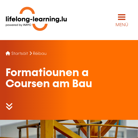
MENÜ
Startsäit
Réibau
Formatiounen a
Coursen am Bau