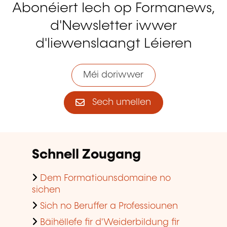
Abonéiert Iech op Formanews,
d'Newsletter iwwer
d'liewenslaangt Léieren
Méi doriwwer
Sech umellen
Schnell Zougang
Dem Formatiounsdomaine no
sichen
Sich no Beruffer a Professiounen
Bäihëllefe fir d'Weiderbildung fir