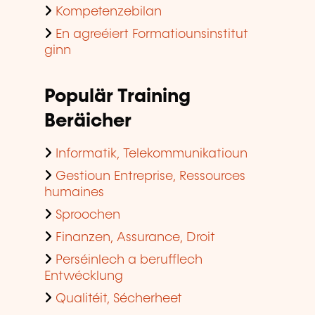
Kompetenzebilan
En agreéiert Formatiounsinstitut
ginn
Populär Training
Beräicher
Informatik, Telekommunikatioun
Gestioun Entreprise, Ressources
humaines
Sproochen
Finanzen, Assurance, Droit
Perséinlech a berufflech
Entwécklung
Qualitéit, Sécherheet