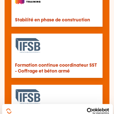
Stabilité en phase de construction
Formation continue coordinateur SST
- Coffrage et béton armé