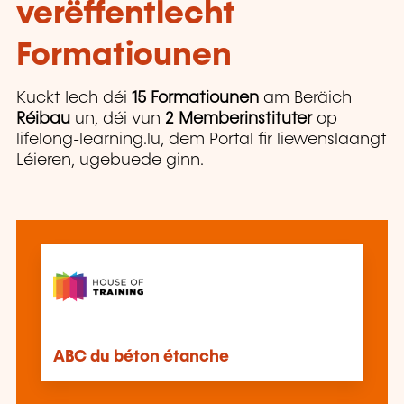
verëffentlecht
Formatiounen
Kuckt Iech déi
15 Formatiounen
am Beräich
Réibau
un, déi vun
2 Memberinstituter
op
lifelong-learning.lu, dem Portal fir liewenslaangt
Léieren, ugebuede ginn.
ABC du béton étanche