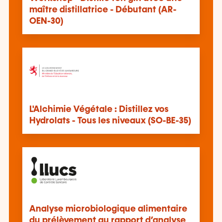
maître distillatrice - Débutant (AR-
OEN-30)
L'Alchimie Végétale : Distillez vos
Hydrolats - Tous les niveaux (SO-BE-35)
Analyse microbiologique alimentaire
du prélèvement au rapport d’analyse