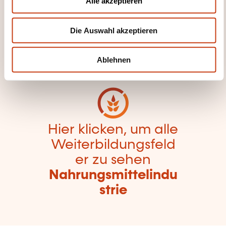
Hier klicken, um zur
Alle akzeptieren
s
Seite der
w
Weiterbildungskate
Die Auswahl akzeptieren
a
h
gorien
l
zurückzugelangen
Ablehnen
Hier klicken, um alle
Weiterbildungsfeld
er zu sehen
Nahrungsmittelindu
strie