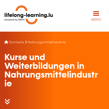
MENÜ
Startseite
Nahrungsmittelindustrie
Kurse und
Weiterbildungen in
Nahrungsmittelindustr
ie