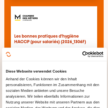
Les bonnes pratiques d'hygiène
HACCP (pour salariés) (2026_1306F)
Alle Weiterbildungen anzeigen
Diese Webseite verwendet Cookies
Anhand der Cookies können wir den Inhalt
Diese anderen Weiterbildungen könnten Sie
personalisieren, Funktionen im Zusammenhang mit den
auch interessieren:
sozialen Medien anbieten und unsere Besuche
analysieren. Wir teilen ebenfalls Informationen zur
Ausbildungsgänge für Ausbilder im
Nutzung unserer Website mit unseren Partnern aus den
Lebensmittelbereich
Bäckerei
Brauerei
Gesetzgebung Hygiene
sozialen Medien, der Werbung und der Analyse, die dies