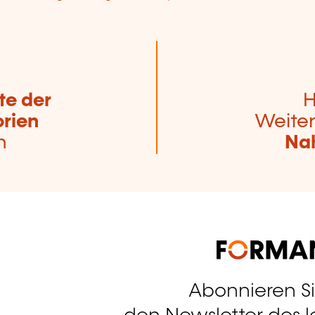
te der
H
rien
Weiter
n
Nah
Abonnieren S
tagram