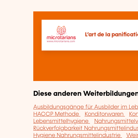
L’art de la panificat
Diese anderen Weiterbildungen 
Ausbildungsgänge für Ausbilder im Le
HACCP Methode
Konditorwaren
Kon
Lebensmittelhygiene
Nahrungsmittel
Rückverfolgbarkeit Nahrungsmittelindu
Hygiene Nahrungsmittelindustrie
Wei