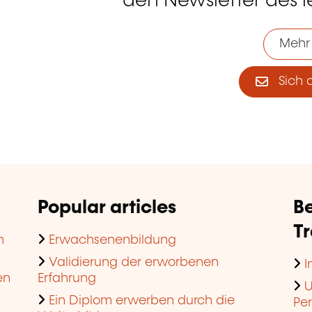
den Newsletter des 
Mehr
Sich 
Popular articles
Be
T
n
Erwachsenenbildung
Validierung der erworbenen
I
en
Erfahrung
U
Ein Diplom erwerben durch die
Pe