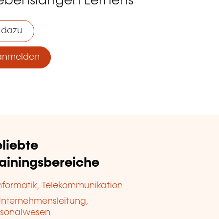
lebenslangen Lernens
 dazu
anmelden
liebte
rainingsbereiche
nformatik, Telekommunikation
nternehmensleitung,
rsonalwesen