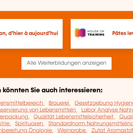
ion, d’hier à aujourd’hui
Pâtes le
Alle Weiterbildungen anzeigen
könnten Sie auch interessieren:
bensmittelbereich
Brauerei
Gesetzgebung Hygiene
servierung von Lebensmitteln
Labor Analyse Nahr
verpackung
Qualität Lebensmittelsicherheit
Quali
strie
Spirituosen
Standardnorm Nahrungsmittelind
nbereitung Önologie
Weinprobe
Zutat Aromastof