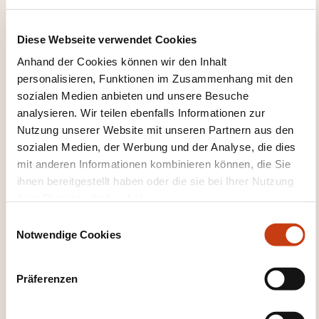
Diese Webseite verwendet Cookies
Anhand der Cookies können wir den Inhalt
personalisieren, Funktionen im Zusammenhang mit den
Wie kann ich das
sozialen Medien anbieten und unsere Besuche
analysieren. Wir teilen ebenfalls Informationen zur
Weiterbildungsinstitut
Nutzung unserer Website mit unseren Partnern aus den
kontaktieren?
sozialen Medien, der Werbung und der Analyse, die dies
mit anderen Informationen kombinieren können, die Sie
Service Formation Continue
ihnen bereitgestellt haben oder die sie bei Ihrer Nutzung
formation.continue@cdm.lu
ihrer Dienste erhoben haben.
+352 42 67 67 1
E
Notwendige Cookies
i
Mehr zum Weiterbildungsanbieter:
n
Chambre des Métiers
w
Präferenzen
i
l