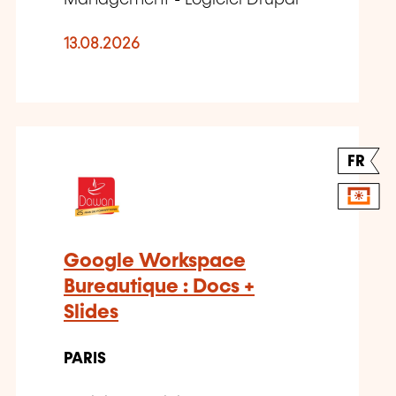
Management - Logiciel Drupal
13.08.2026
FR
Google Workspace
Bureautique : Docs +
Slides
PARIS