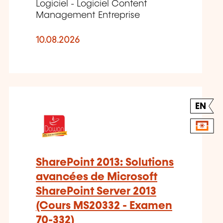
Logiciel - Logiciel Content
Management Entreprise
10.08.2026
EN
SharePoint 2013: Solutions
avancées de Microsoft
SharePoint Server 2013
(Cours MS20332 - Examen
70-332)