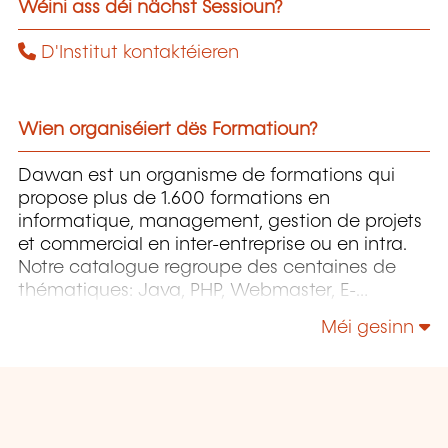
Wéini ass déi nächst Sessioun?
D'Institut kontaktéieren
Wien organiséiert dës Formatioun?
Dawan est un organisme de formations qui
propose plus de 1.600 formations en
informatique, management, gestion de projets
et commercial en inter-entreprise ou en intra.
Notre catalogue regroupe des centaines de
thématiques: Java, PHP, Webmaster, E-
Marketing, Linux, Windows Server, Vmware,
Méi gesinn
Autocad, Photoshop etc...