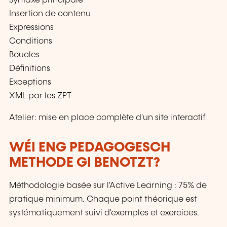
Syntaxe principale
Insertion de contenu
Expressions
Conditions
Boucles
Définitions
Exceptions
XML par les ZPT
Atelier: mise en place complète d'un site interactif
WÉI ENG PEDAGOGESCH
METHODE GI BENOTZT?
Méthodologie basée sur l'Active Learning : 75% de
pratique minimum. Chaque point théorique est
systématiquement suivi d'exemples et exercices.