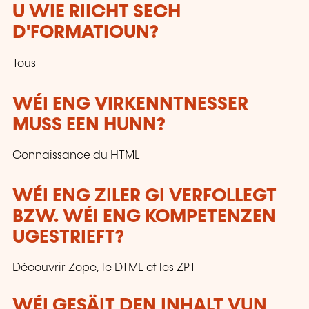
U WIE RIICHT SECH
D'FORMATIOUN?
Tous
WÉI ENG VIRKENNTNESSER
MUSS EEN HUNN?
Connaissance du HTML
WÉI ENG ZILER GI VERFOLLEGT
BZW. WÉI ENG KOMPETENZEN
UGESTRIEFT?
Découvrir Zope, le DTML et les ZPT
WÉI GESÄIT DEN INHALT VUN