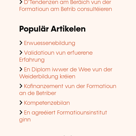
D'Tendenzen am Beräich vun der
Formatioun am Betrib consultéieren
Populär Artikelen
Erwuessenebildung
Validatioun vun erfuerene
Erfahrung
En Diplom iwwer de Wee vun der
Weiderbildung kréien
Kofinanzement vun der Formatioun
an de Betriber
Kompetenzebilan
En agreéiert Formatiounsinstitut
ginn