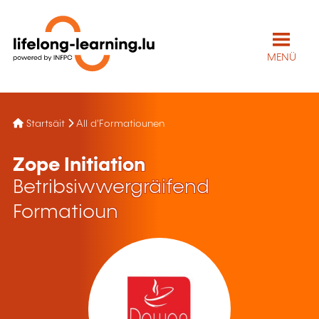
MENÜ
Startsäit
All d'Formatiounen
Zope Initiation
Betribsiwwergräifend
Formatioun