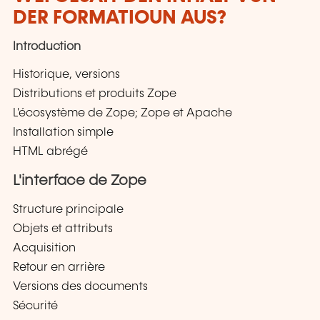
DER FORMATIOUN AUS?
Introduction
Historique, versions
Distributions et produits Zope
L'écosystème de Zope; Zope et Apache
Installation simple
HTML abrégé
L'interface de Zope
Structure principale
Objets et attributs
Acquisition
Retour en arrière
Versions des documents
Sécurité