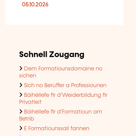
05.10.2026
Schnell Zougang
Dem Formatiounsdomaine no
sichen
Sich no Beruffer a Professiounen
Bäihëllefe fir d'Weiderbildung fir
Privatleit
Bäihëllefe fir d'Formatioun am
Betrib
E Formatiounssall fannen