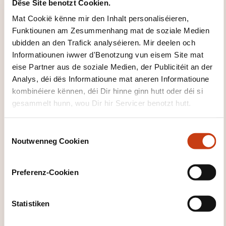
Dëse Site benotzt Cookien.
Mat Cookië kënne mir den Inhalt personaliséieren,
Funktiounen am Zesummenhang mat de soziale Medien
ubidden an den Trafick analyséieren. Mir deelen och
Informatiounen iwwer d'Benotzung vun eisem Site mat
eise Partner aus de soziale Medien, der Publicitéit an der
Wéi kann een
Analys, déi dës Informatioune mat aneren Informatioune
kombinéiere kënnen, déi Dir hinne ginn hutt oder déi si
d'Formatiounsinstitut
gesammelt hunn, wou Dir hir Servicer benotzt hutt.
kontaktéieren?
C
Dawan - Service commercial
Noutwenneg Cookien
o
commercial@dawan.fr
n
+33 (0)9 72 37 73 73
s
Preferenz-Cookien
e
Méi iwwer den Formatiounsinstitut:
n
DAWAN
t
Statistiken
S