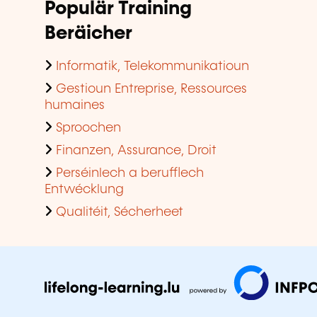
Populär Training
Beräicher
Informatik, Telekommunikatioun
Gestioun Entreprise, Ressources
humaines
Sproochen
Finanzen, Assurance, Droit
Perséinlech a berufflech
Entwécklung
Qualitéit, Sécherheet