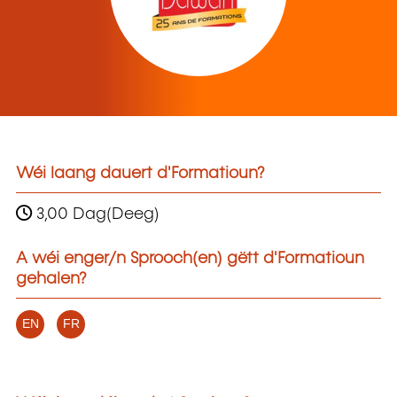
Wéi laang dauert d'Formatioun?
3,00 Dag(Deeg)
A wéi enger/n Sprooch(en) gëtt d'Formatioun
gehalen?
EN
FR