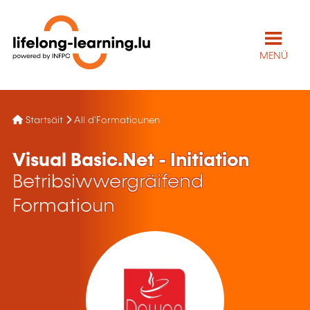
MENÜ
Startsäit
All d'Formatiounen
Visual Basic.Net - Initiation
Betribsiwwergräifend
Formatioun