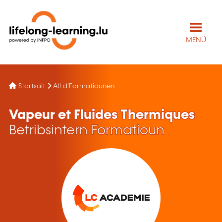
MENÜ
Startsäit
All d'Formatiounen
Vapeur et Fluides Thermiques
Betribsintern Formatioun