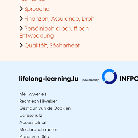
Sproochen
Finanzen, Assurance, Droit
Perséinlech a berufflech
Entwécklung
Qualitéit, Sécherheet
Méi iwwer eis
Rechtlech Hiweiser
Gestioun vun de Cookien
Dateschutz
Accessibilitéit
Mëssbrauch mellen
Plang vum Site