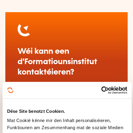
Wéi kann een
d'Formatiounsinstitut
kontaktéieren?
Jean-Marc Poncelet
jean-marc.poncelet@lc-academie.lu
+352 28 10 99 503
Dëse Site benotzt Cookien.
Méi iwwer den Formatiounsinstitut:
LC ACADEMIE
Mat Cookië kënne mir den Inhalt personaliséieren,
Funktiounen am Zesummenhang mat de soziale Medien