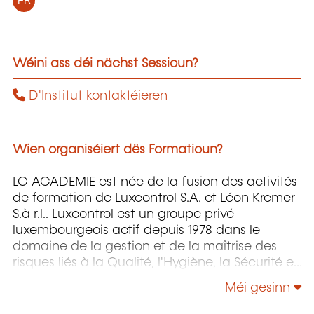
FR
Wéini ass déi nächst Sessioun?
D'Institut kontaktéieren
Wien organiséiert dës Formatioun?
LC ACADEMIE est née de la fusion des activités
de formation de Luxcontrol S.A. et Léon Kremer
S.à r.l.. Luxcontrol est un groupe privé
luxembourgeois actif depuis 1978 dans le
domaine de la gestion et de la maîtrise des
risques liés à la Qualité, l'Hygiène, la Sécurité et
l'Environnement.
Méi gesinn