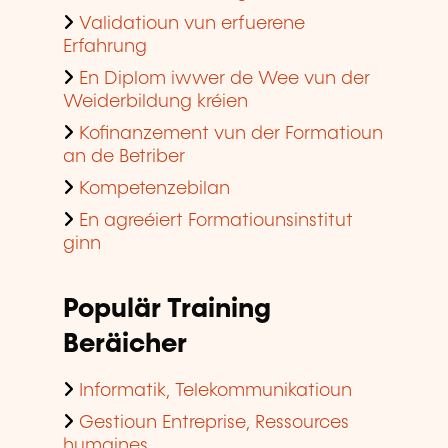
Validatioun vun erfuerene
Erfahrung
En Diplom iwwer de Wee vun der
Weiderbildung kréien
Kofinanzement vun der Formatioun
an de Betriber
Kompetenzebilan
En agreéiert Formatiounsinstitut
ginn
Populär Training
Beräicher
Informatik, Telekommunikatioun
Gestioun Entreprise, Ressources
humaines