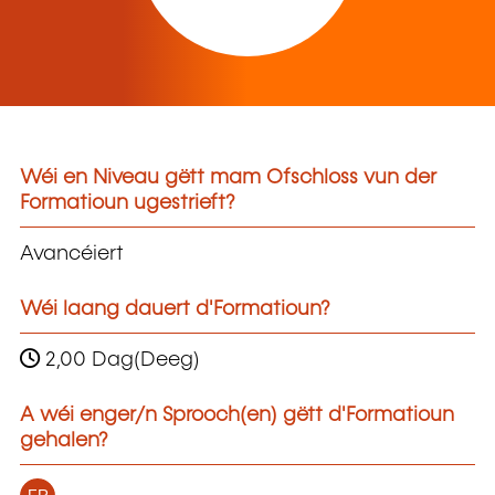
Wéi en Niveau gëtt mam Ofschloss vun der
Formatioun ugestrieft?
Avancéiert
Wéi laang dauert d'Formatioun?
2,00 Dag(Deeg)
A wéi enger/n Sprooch(en) gëtt d'Formatioun
gehalen?