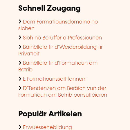
Schnell Zougang
Dem Formatiounsdomaine no
sichen
Sich no Beruffer a Professiounen
Bäihëllefe fir d'Weiderbildung fir
Privatleit
Bäihëllefe fir d'Formatioun am
Betrib
E Formatiounssall fannen
D'Tendenzen am Beräich vun der
Formatioun am Betrib consultéieren
Populär Artikelen
Erwuessenebildung