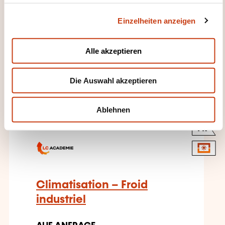
g
Traitement de l'air
Einzelheiten anzeigen
s
a
AUF ANFRAGE
u
Alle akzeptieren
s
Klimatechnik - Klimaanlage
w
Die Auswahl akzeptieren
a
h
l
Ablehnen
FR
Climatisation – Froid
industriel