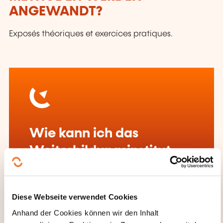
ANGEWANDT?
Exposés théoriques et exercices pratiques.
Wie kann ich das
Weiterbildungsinstitut
kontaktieren?
Jean-Marc Poncelet
Diese Webseite verwendet Cookies
jean-marc.poncelet@lc-academie.lu
Anhand der Cookies können wir den Inhalt
+352 28 10 99 503