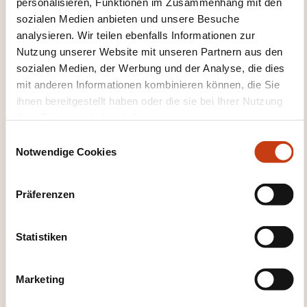
personalisieren, Funktionen im Zusammenhang mit den
sozialen Medien anbieten und unsere Besuche
Mehr zum Weiterbildungsanbieter:
analysieren. Wir teilen ebenfalls Informationen zur
LC ACADEMIE
Nutzung unserer Website mit unseren Partnern aus den
sozialen Medien, der Werbung und der Analyse, die dies
mit anderen Informationen kombinieren können, die Sie
ihnen bereitgestellt haben oder die sie bei Ihrer Nutzung
ihrer Dienste erhoben haben.
E
DIESE WEITERBILDUNGEN
Notwendige Cookies
i
KÖNNTEN SIE INTERESSIEREN
n
w
Präferenzen
i
l
FR
l
Statistiken
i
g
Marketing
u
Climatisation -
n