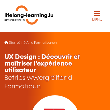
MENÜ
Startsäit
All d'Formatiounen
UX Design : Découvrir et
maîtriser l'expérience
utilisateur
Betribsiwwergräifend
Formatioun