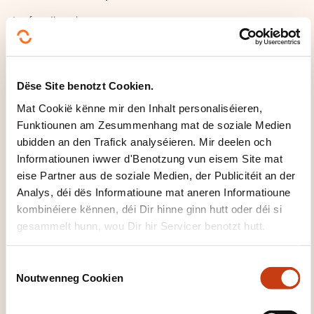
Le feedback
L'affordance
Le guidage
La découverte progressive
Dëse Site benotzt Cookien.
L'homogénéité
Mat Cookië kënne mir den Inhalt personaliséieren,
L'anticipation de l'erreur
Funktiounen am Zesummenhang mat de soziale Medien
La narration
ubidden an den Trafick analyséieren. Mir deelen och
Informatiounen iwwer d'Benotzung vun eisem Site mat
Récapituler les bases du projet
eise Partner aus de soziale Medien, der Publicitéit an der
La stratégie
Analys, déi dës Informatioune mat aneren Informatioune
kombinéiere kënnen, déi Dir hinne ginn hutt oder déi si
La veille fonctionnelle
gesammelt hunn, wou Dir hir Servicer benotzt hutt.
Les devices et checkpoints
L'innovation
C
Les personas
Noutwenneg Cookien
o
La taxonomie
n
L'user flow