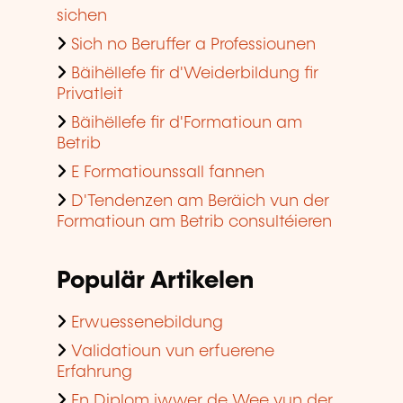
sichen
Sich no Beruffer a Professiounen
Bäihëllefe fir d'Weiderbildung fir
Privatleit
Bäihëllefe fir d'Formatioun am
Betrib
E Formatiounssall fannen
D'Tendenzen am Beräich vun der
Formatioun am Betrib consultéieren
Populär Artikelen
Erwuessenebildung
Validatioun vun erfuerene
Erfahrung
En Diplom iwwer de Wee vun der