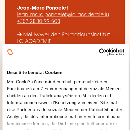
Jean-Marc Poncelet
jean-marc.poncelet@lc-academie.lu
+352 28 10 99 503
Méi iwwer den Formatiounsinstitut:
LC ACADEMIE
Dëse Site benotzt Cookien.
Mat Cookië kënne mir den Inhalt personaliséieren,
DËS FORMATIOUNE KÉINTEN
Funktiounen am Zesummenhang mat de soziale Medien
ubidden an den Trafick analyséieren. Mir deelen och
IECH INTERESSÉIEREN
Informatiounen iwwer d'Benotzung vun eisem Site mat
eise Partner aus de soziale Medien, der Publicitéit an der
Analys, déi dës Informatioune mat aneren Informatioune
FR
kombinéiere kënnen, déi Dir hinne ginn hutt oder déi si