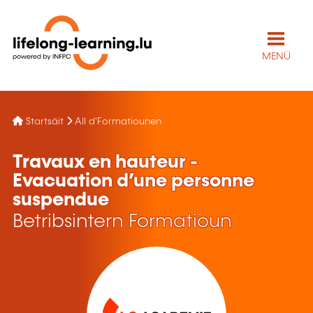
MENÜ
Startsäit
All d'Formatiounen
Travaux en hauteur -
Evacuation d’une personne
suspendue
Betribsintern Formatioun