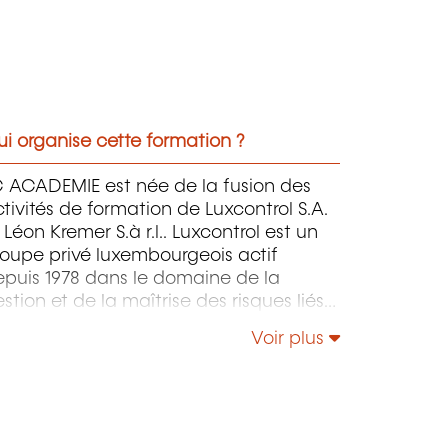
i organise cette formation ?
C ACADEMIE est née de la fusion des
tivités de formation de Luxcontrol S.A.
 Léon Kremer S.à r.l.. Luxcontrol est un
oupe privé luxembourgeois actif
epuis 1978 dans le domaine de la
stion et de la maîtrise des risques liés
la Qualité, l'Hygiène, la Sécurité et
Voir plus
Environnement.