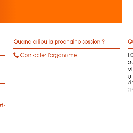
Quand a lieu la prochaine session ?
Qu
Contacter l'organisme
L
ac
et
gr
d
ge
à 
l'
st-