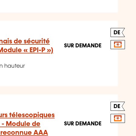
DE
rnais de sécurité
SUR DEMANDE
(Module « EPI-P »)
en hauteur
DE
urs télescopiques
e - Module de
SUR DEMANDE
n reconnue AAA