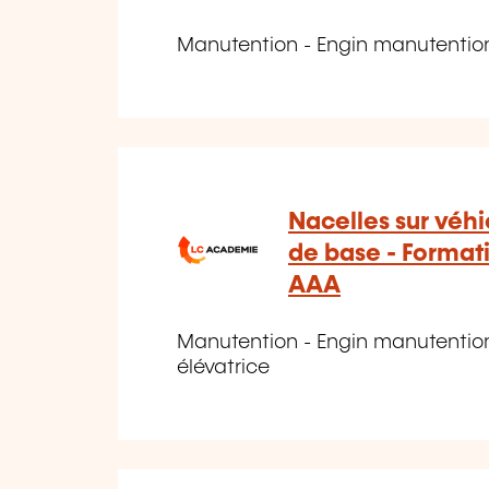
Manutention - Engin manutention
Nacelles sur véh
de base - Format
AAA
Manutention - Engin manutention 
élévatrice