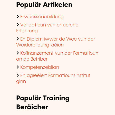
Populär Artikelen
Erwuessenebildung
Validatioun vun erfuerene
Erfahrung
En Diplom iwwer de Wee vun der
Weiderbildung kréien
Kofinanzement vun der Formatioun
an de Betriber
Kompetenzebilan
En agreéiert Formatiounsinstitut
ginn
Populär Training
Beräicher