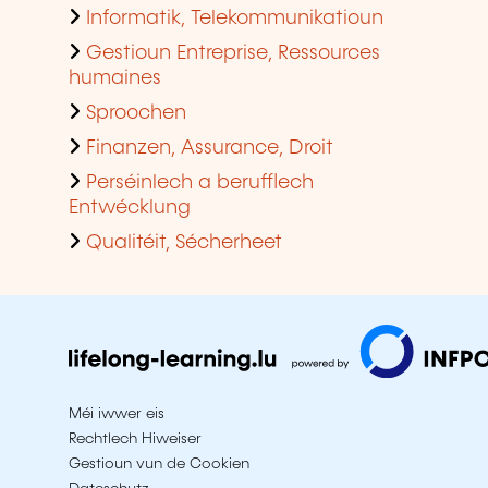
Informatik, Telekommunikatioun
Gestioun Entreprise, Ressources
humaines
Sproochen
Finanzen, Assurance, Droit
Perséinlech a berufflech
Entwécklung
Qualitéit, Sécherheet
Méi iwwer eis
Rechtlech Hiweiser
Gestioun vun de Cookien