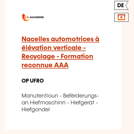
DE
Nacelles automotrices à
élévation verticale -
Recyclage - Formation
reconnue AAA
OP UFRO
Manutentioun - Befërderungs-
an Hiefmaschinn - Hiefgerät -
Hiefgondel