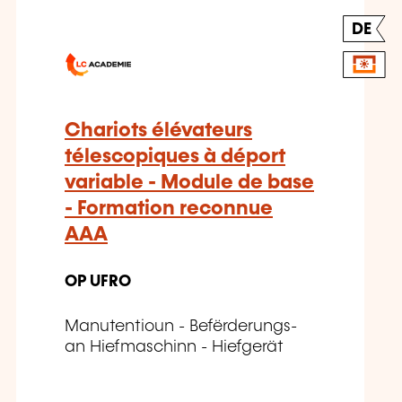
DE
Chariots élévateurs
télescopiques à déport
variable - Module de base
- Formation reconnue
AAA
OP UFRO
Manutentioun - Befërderungs-
an Hiefmaschinn - Hiefgerät