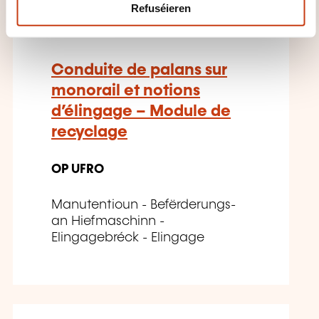
Refuséieren
Conduite de palans sur
monorail et notions
d’élingage – Module de
recyclage
OP UFRO
Manutentioun - Befërderungs-
an Hiefmaschinn -
Elingagebréck - Elingage