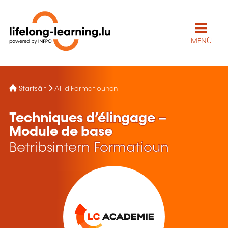
MENÜ
Startsäit
All d'Formatiounen
Techniques d’élingage –
Module de base
Betribsintern Formatioun