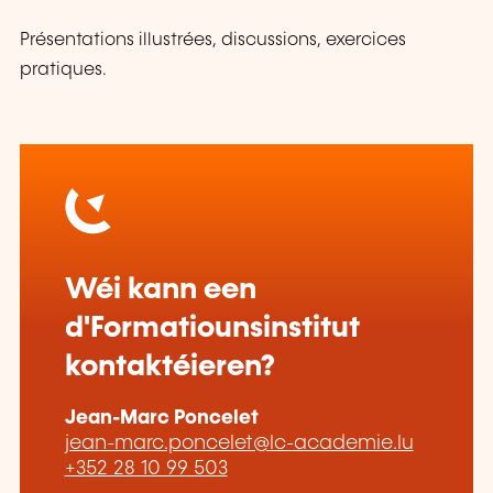
Présentations illustrées, discussions, exercices
pratiques.
Wéi kann een
d'Formatiounsinstitut
kontaktéieren?
Jean-Marc Poncelet
jean-marc.poncelet@lc-academie.lu
+352 28 10 99 503