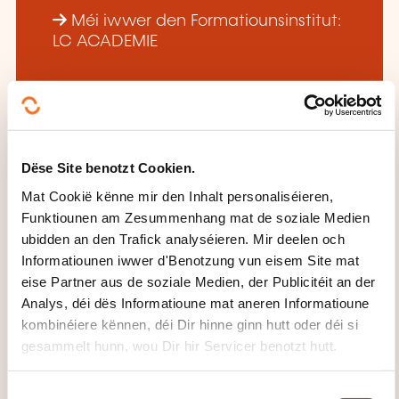
Méi iwwer den Formatiounsinstitut:
LC ACADEMIE
Dëse Site benotzt Cookien.
DËS FORMATIOUNE KÉINTEN
Mat Cookië kënne mir den Inhalt personaliséieren,
IECH INTERESSÉIEREN
Funktiounen am Zesummenhang mat de soziale Medien
ubidden an den Trafick analyséieren. Mir deelen och
Informatiounen iwwer d'Benotzung vun eisem Site mat
eise Partner aus de soziale Medien, der Publicitéit an der
DE
Analys, déi dës Informatioune mat aneren Informatioune
kombinéiere kënnen, déi Dir hinne ginn hutt oder déi si
gesammelt hunn, wou Dir hir Servicer benotzt hutt.
Nacelles automotrices à
C