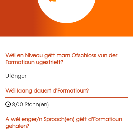
Wéi en Niveau gëtt mam Ofschloss vun der
Formatioun ugestrieft?
Ufänger
Wéi laang dauert d'Formatioun?
8,00 Stonn(en)
A wéi enger/n Sprooch(en) gëtt d'Formatioun
gehalen?