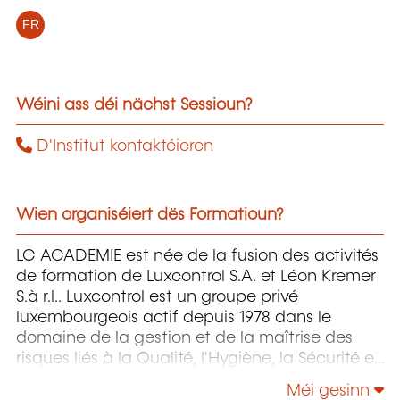
FR
Wéini ass déi nächst Sessioun?
D'Institut kontaktéieren
Wien organiséiert dës Formatioun?
LC ACADEMIE est née de la fusion des activités
de formation de Luxcontrol S.A. et Léon Kremer
S.à r.l.. Luxcontrol est un groupe privé
luxembourgeois actif depuis 1978 dans le
domaine de la gestion et de la maîtrise des
risques liés à la Qualité, l'Hygiène, la Sécurité et
l'Environnement.
Méi gesinn