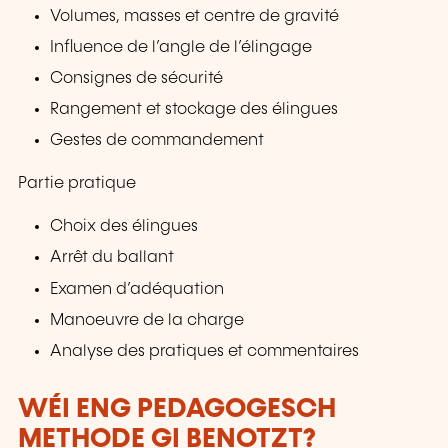
Volumes, masses et centre de gravité
Influence de l’angle de l’élingage
Consignes de sécurité
Rangement et stockage des élingues
Gestes de commandement
Partie pratique
Choix des élingues
Arrêt du ballant
Examen d’adéquation
Manoeuvre de la charge
Analyse des pratiques et commentaires
WÉI ENG PEDAGOGESCH
METHODE GI BENOTZT?