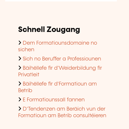
Schnell Zougang
Dem Formatiounsdomaine no
sichen
Sich no Beruffer a Professiounen
Bäihëllefe fir d'Weiderbildung fir
Privatleit
Bäihëllefe fir d'Formatioun am
Betrib
E Formatiounssall fannen
D'Tendenzen am Beräich vun der
Formatioun am Betrib consultéieren