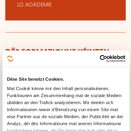
LC ACADEMIE
DËS FORMATIOUNE KÉINTEN
IECH INTERESSÉIEREN
Dëse Site benotzt Cookien.
FR
Mat Cookië kënne mir den Inhalt personaliséieren,
Funktiounen am Zesummenhang mat de soziale Medien
ubidden an den Trafick analyséieren. Mir deelen och
Informatiounen iwwer d'Benotzung vun eisem Site mat
eise Partner aus de soziale Medien, der Publicitéit an der
Vérification périodique et
Analys, déi dës Informatioune mat aneren Informatioune
gestion des équipements
kombinéiere kënnen, déi Dir hinne ginn hutt oder déi si