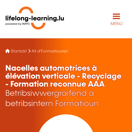
MENÜ
Startsäit
All d'Formatiounen
Nacelles automotrices à
élévation verticale - Recyclage
- Formation reconnue AAA
Betribsiwwergräifend a
betribsintern Formatioun