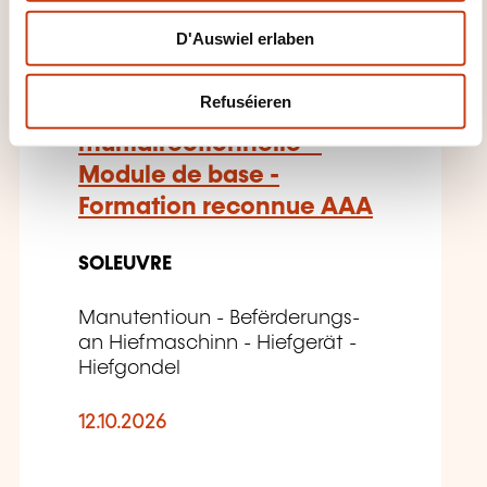
D'Auswiel erlaben
Nacelles automotrices à
Refuséieren
élévation
multidirectionnelle –
Module de base -
Formation reconnue AAA
SOLEUVRE
Manutentioun - Befërderungs-
an Hiefmaschinn - Hiefgerät -
Hiefgondel
12.10.2026