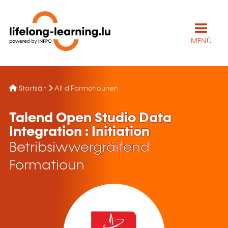
MENÜ
Startsäit
All d'Formatiounen
Talend Open Studio Data
Integration : Initiation
Betribsiwwergräifend
Formatioun