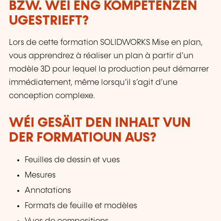
BZW. WÉI ENG KOMPETENZEN
UGESTRIEFT?
Lors de cette formation SOLIDWORKS Mise en plan,
vous apprendrez à réaliser un plan à partir d’un
modèle 3D pour lequel la production peut démarrer
immédiatement, même lorsqu’il s’agit d’une
conception complexe.
WÉI GESÄIT DEN INHALT VUN
DER FORMATIOUN AUS?
Feuilles de dessin et vues
Mesures
Annotations
Formats de feuille et modèles