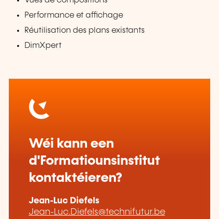
Vues de compositions
Performance et affichage
Réutilisation des plans existants
DimXpert
Wéi kann een
d'Formatiounsinstitut
kontaktéieren?
Jean-Luc Diefels
Jean-Luc.Diefels@technifutur.be