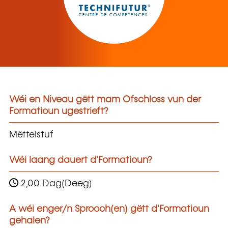
Wéi en Niveau gëtt mam Ofschloss vun der
Formatioun ugestrieft?
Mëttelstuf
Wéi laang dauert d'Formatioun?
2,00 Dag(Deeg)
A wéi enger/n Sprooch(en) gëtt d'Formatioun
gehalen?