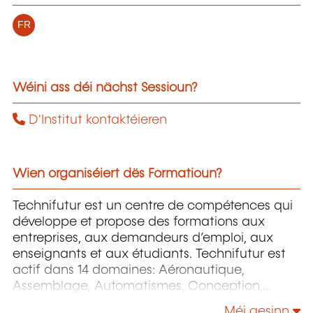
FR
Wéini ass déi nächst Sessioun?
D'Institut kontaktéieren
Wien organiséiert dës Formatioun?
Technifutur est un centre de compétences qui
développe et propose des formations aux
entreprises, aux demandeurs d’emploi, aux
enseignants et aux étudiants. Technifutur est
actif dans 14 domaines: Aéronautique,
Assemblage, Automatismes, Conception,
Énergie et Environnement, Image et Multimédia,
Méi gesinn