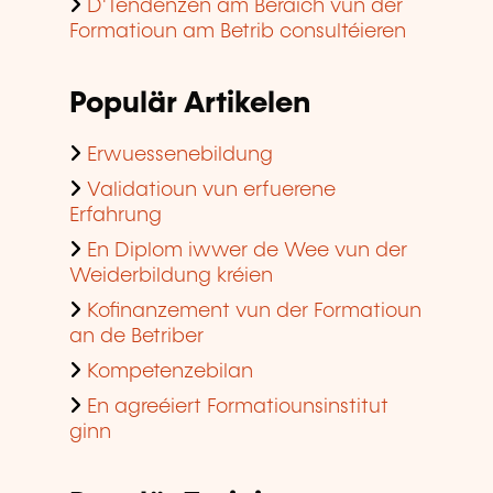
D'Tendenzen am Beräich vun der
Formatioun am Betrib consultéieren
Populär Artikelen
Erwuessenebildung
Validatioun vun erfuerene
Erfahrung
En Diplom iwwer de Wee vun der
Weiderbildung kréien
Kofinanzement vun der Formatioun
an de Betriber
Kompetenzebilan
En agreéiert Formatiounsinstitut
ginn