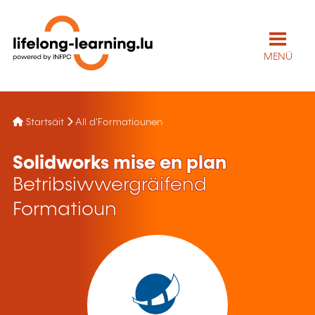
MENÜ
Startsäit
All d'Formatiounen
Solidworks mise en plan
Betribsiwwergräifend
Formatioun