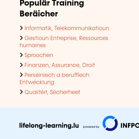
Populär Training
Beräicher
Informatik, Telekommunikatioun
Gestioun Entreprise, Ressources
humaines
Sproochen
Finanzen, Assurance, Droit
Perséinlech a berufflech
Entwécklung
Qualitéit, Sécherheet