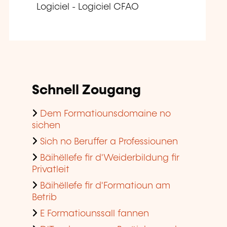
Logiciel - Logiciel CFAO
Schnell Zougang
Dem Formatiounsdomaine no
sichen
Sich no Beruffer a Professiounen
Bäihëllefe fir d'Weiderbildung fir
Privatleit
Bäihëllefe fir d'Formatioun am
Betrib
E Formatiounssall fannen