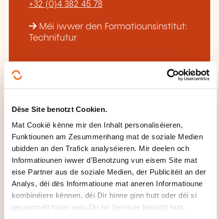
+32 (0)4 382 45 78
Méi iwwer den Formatiounsinstitut:
Technifutur
Dëse Site benotzt Cookien.
DËS FORMATIOUNE KÉINTEN
Mat Cookië kënne mir den Inhalt personaliséieren,
IECH INTERESSÉIEREN
Funktiounen am Zesummenhang mat de soziale Medien
ubidden an den Trafick analyséieren. Mir deelen och
Informatiounen iwwer d'Benotzung vun eisem Site mat
eise Partner aus de soziale Medien, der Publicitéit an der
FR
Analys, déi dës Informatioune mat aneren Informatioune
kombinéiere kënnen, déi Dir hinne ginn hutt oder déi si
gesammelt hunn, wou Dir hir Servicer benotzt hutt.