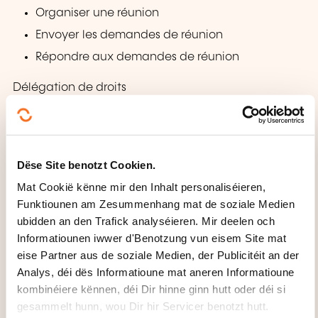
Organiser une réunion
Envoyer les demandes de réunion
Répondre aux demandes de réunion
Délégation de droits
Différents types de permission
Déléguer, modifier et retirer des droits
Partager son calendrier, ses contacts
Dëse Site benotzt Cookien.
Ouvrir et fermer une boîte aux lettres
Mat Cookië kënne mir den Inhalt personaliséieren,
supplémentaire
Funktiounen am Zesummenhang mat de soziale Medien
ubidden an den Trafick analyséieren. Mir deelen och
Possibilités d’envoi par procuration
Informatiounen iwwer d'Benotzung vun eisem Site mat
eise Partner aus de soziale Medien, der Publicitéit an der
Les tâches
Analys, déi dës Informatioune mat aneren Informatioune
Créer une tâche (rappel, périodicité)
kombinéiere kënnen, déi Dir hinne ginn hutt oder déi si
gesammelt hunn, wou Dir hir Servicer benotzt hutt.
Assigner une tâche à quelqu'un