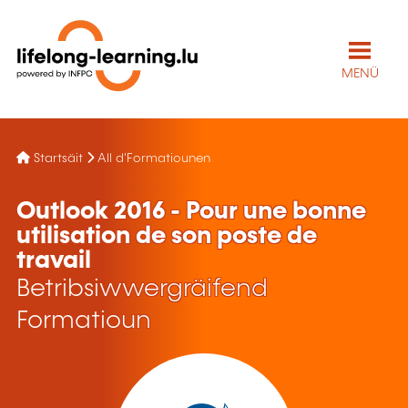
MENÜ
Startsäit
All d'Formatiounen
Outlook 2016 - Pour une bonne
utilisation de son poste de
travail
Betribsiwwergräifend
Formatioun