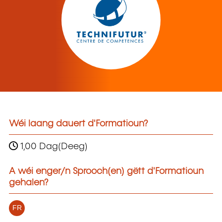
Wéi laang dauert d'Formatioun?
1,00 Dag(Deeg)
A wéi enger/n Sprooch(en) gëtt d'Formatioun
gehalen?
FR