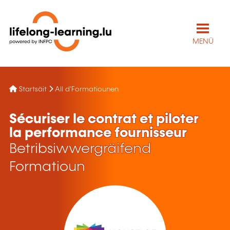
MENÜ
Startsäit
All d'Formatiounen
Sécuriser le contrat et piloter
la performance fournisseur
Betribsiwwergräifend
Formatioun