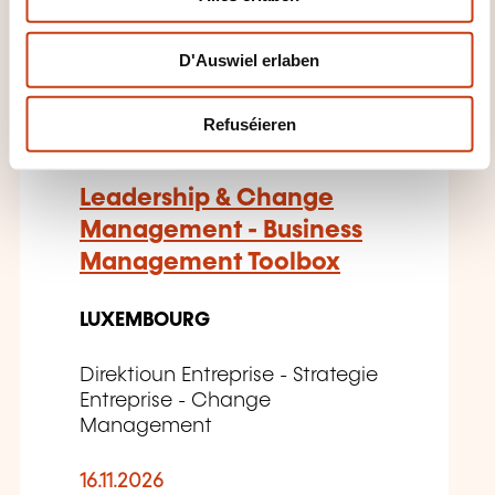
n
D'Auswiel erlaben
EN
Refuséieren
Leadership & Change
Management - Business
Management Toolbox
LUXEMBOURG
Direktioun Entreprise - Strategie
Entreprise - Change
Management
16.11.2026