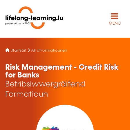
MENÜ
Startsäit
All d'Formatiounen
Risk Management - Credit Risk
for Banks
Betribsiwwergräifend
Formatioun