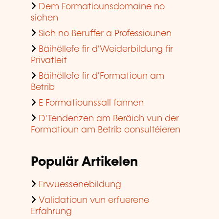
Dem Formatiounsdomaine no
sichen
Sich no Beruffer a Professiounen
Bäihëllefe fir d'Weiderbildung fir
Privatleit
Bäihëllefe fir d'Formatioun am
Betrib
E Formatiounssall fannen
D'Tendenzen am Beräich vun der
Formatioun am Betrib consultéieren
Populär Artikelen
Erwuessenebildung
Validatioun vun erfuerene
Erfahrung