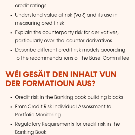
credit ratings
Understand value at risk (VaR) and its use in
measuring credit risk
Explain the counterparty risk for derivatives,
particularly over-the-counter derivatives
Describe different credit risk models according
to the recommendations of the Basel Committee
WÉI GESÄIT DEN INHALT VUN
DER FORMATIOUN AUS?
Credit risk in the Banking book building blocks
From Credit Risk Individual Assessment to
Portfolio Monitoring
Regulatory Requirements for credit risk in the
Banking Book.