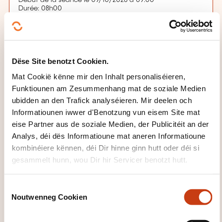
Durée: 08h00
Location: Chambre de Commerce Luxembourg
Leschten Delai fir d'Umeldung
03.10.2026
Dëse Site benotzt Cookien.
Sech umellen
Mat Cookië kënne mir den Inhalt personaliséieren,
Funktiounen am Zesummenhang mat de soziale Medien
ubidden an den Trafick analyséieren. Mir deelen och
Informatiounen iwwer d'Benotzung vun eisem Site mat
eise Partner aus de soziale Medien, der Publicitéit an der
Analys, déi dës Informatioune mat aneren Informatioune
kombinéiere kënnen, déi Dir hinne ginn hutt oder déi si
gesammelt hunn, wou Dir hir Servicer benotzt hutt.
Wéi kann een
C
d'Formatiounsinstitut
Noutwenneg Cookien
o
n
kontaktéieren?