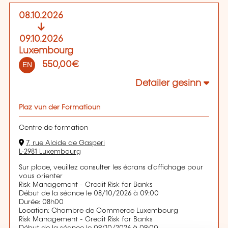
08.10.2026
09.10.2026
Luxembourg
550,00€
EN
Detailer gesinn
Plaz vun der Formatioun
Centre de formation
7, rue Alcide de Gasperi
L-2981 Luxembourg
Sur place, veuillez consulter les écrans d'affichage pour
vous orienter
Risk Management - Credit Risk for Banks
Début de la séance le 08/10/2026 à 09:00
Durée: 08h00
Location: Chambre de Commerce Luxembourg
Risk Management - Credit Risk for Banks
Début de la séance le 09/10/2026 à 09:00