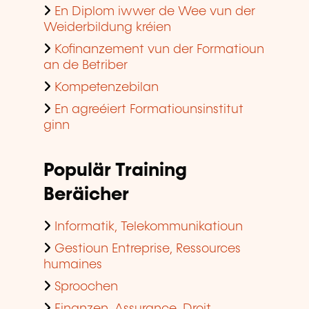
En Diplom iwwer de Wee vun der
Weiderbildung kréien
Kofinanzement vun der Formatioun
an de Betriber
Kompetenzebilan
En agreéiert Formatiounsinstitut
ginn
Populär Training
Beräicher
Informatik, Telekommunikatioun
Gestioun Entreprise, Ressources
humaines
Sproochen