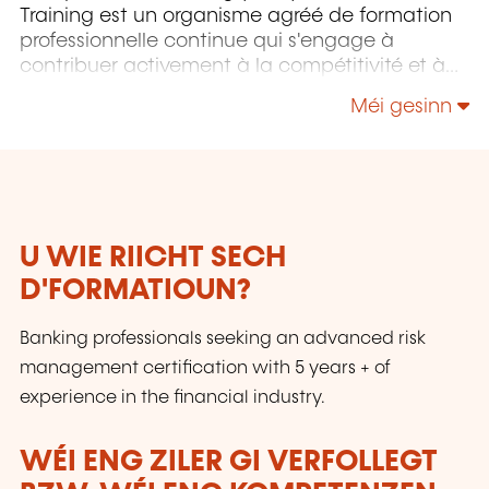
Training est un organisme agréé de formation
professionnelle continue qui s'engage à
contribuer activement à la compétitivité et à
l'attractivité du Luxembourg en développant
Méi gesinn
les compétences de ceux qui font vivre son
économie.
U WIE RIICHT SECH
D'FORMATIOUN?
Banking professionals seeking an advanced risk
management certification with 5 years + of
experience in the financial industry.
WÉI ENG ZILER GI VERFOLLEGT