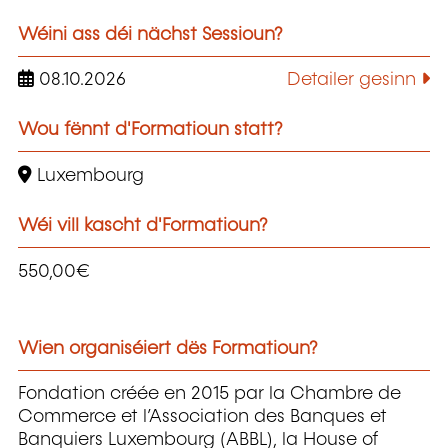
Wéini ass déi nächst Sessioun?
08.10.2026
Detailer gesinn
Wou fënnt d'Formatioun statt?
Luxembourg
Wéi vill kascht d'Formatioun?
550,00€
Wien organiséiert dës Formatioun?
Fondation créée en 2015 par la Chambre de
Commerce et l’Association des Banques et
Banquiers Luxembourg (ABBL), la House of