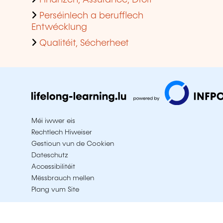
Finanzen, Assurance, Droit
Perséinlech a berufflech
Entwécklung
Qualitéit, Sécherheet
Méi iwwer eis
Rechtlech Hiweiser
Gestioun vun de Cookien
Dateschutz
Accessibilitéit
Mëssbrauch mellen
Plang vum Site