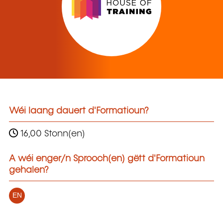
Wéi laang dauert d'Formatioun?
16,00 Stonn(en)
A wéi enger/n Sprooch(en) gëtt d'Formatioun
gehalen?
EN