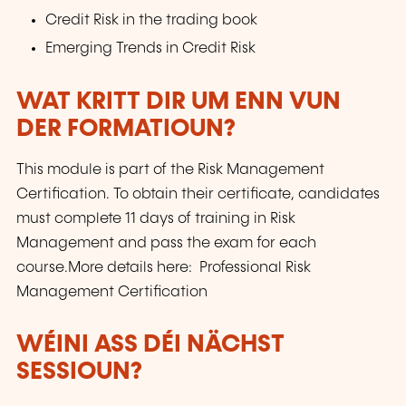
Credit Risk in the trading book
Emerging Trends in Credit Risk
WAT KRITT DIR UM ENN VUN
DER FORMATIOUN?
This module is part of the Risk Management
Certification. To obtain their certificate, candidates
must complete 11 days of training in Risk
Management and pass the exam for each
course.More details here: Professional Risk
Management Certification
WÉINI ASS DÉI NÄCHST
SESSIOUN?