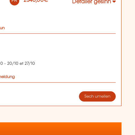
2340,00€
FR
Detailer gesinn
oun
10 - 20/10 et 27/10
Umeldung
Sech umellen