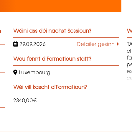
n
Wéini ass déi nächst Sessioun?
W
29.09.2026
Detailer gesinn
T
et
fa
Wou fënnt d'Formatioun statt?
pe
ex
Luxembourg
c
s
Wéi vill kascht d'Formatioun?
fo
2340,00€