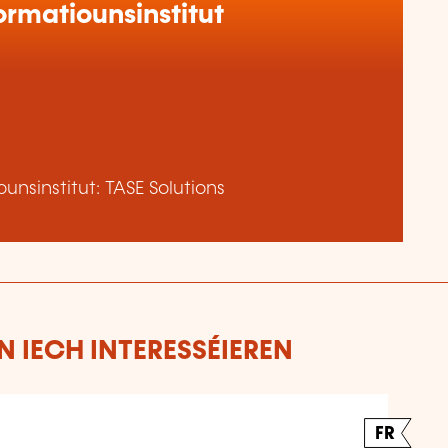
rmatiounsinstitut
nsinstitut: TASE Solutions
 IECH INTERESSÉIEREN
FR