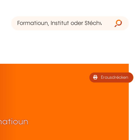
Erausdrécken
matioun