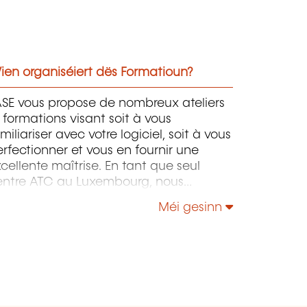
ien organiséiert dës Formatioun?
ASE vous propose de nombreux ateliers
 formations visant soit à vous
miliariser avec votre logiciel, soit à vous
rfectionner et vous en fournir une
cellente maîtrise. En tant que seul
entre ATC au Luxembourg, nous
ommes agréés par Autodesk pour les
Méi gesinn
rmations sur ses logiciels.