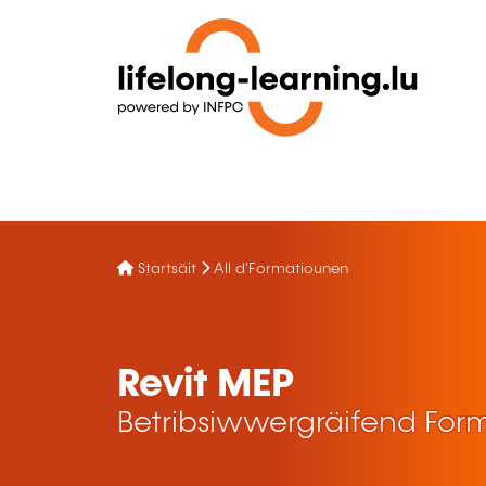
Startsäit
All d'Formatiounen
Revit MEP
Betribsiwwergräifend For