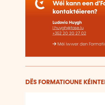
Wéi kann een d'Fo
kontaktéieren?
Ludovic Huygh
l.huygh@tase.lu
+352 20 20 27 02
Méi iwwer den Formatiou
DËS FORMATIOUNE KÉINTEN