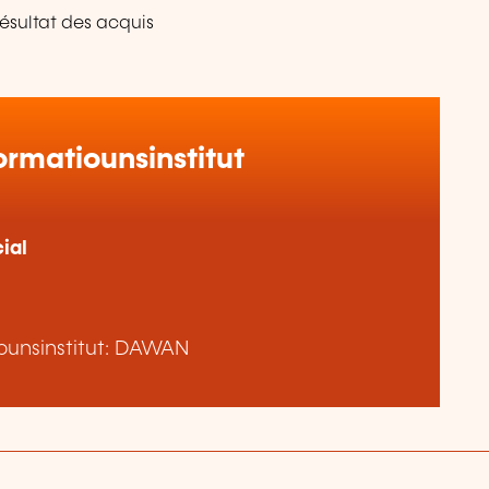
résultat des acquis
rmatiounsinstitut
ial
ounsinstitut: DAWAN