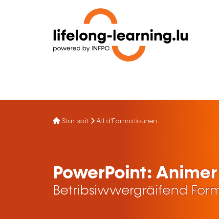
Startsäit
All d'Formatiounen
PowerPoint: Animer
Betribsiwwergräifend For