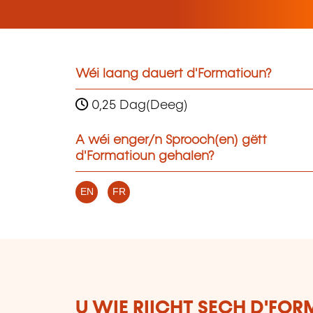
Wéi laang dauert d'Formatioun?
0,25 Dag(Deeg)
A wéi enger/n Sprooch(en) gëtt
d'Formatioun gehalen?
EN
FR
U WIE RIICHT SECH D'FO