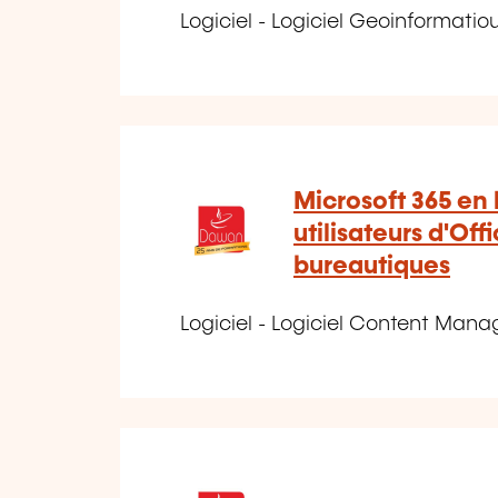
Logiciel - Logiciel Geoinformati
Microsoft 365 en 
utilisateurs d'Offi
bureautiques
Logiciel - Logiciel Content Man