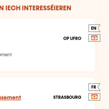
 IECH INTERESSÉIEREN
EN
OP UFRO
gement
FR
issement
STRASBOURG