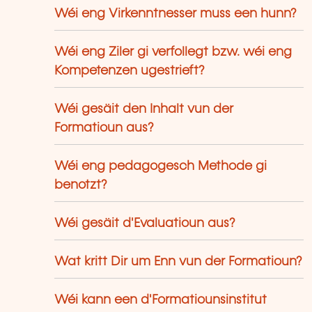
Wéi eng Virkenntnesser muss een hunn?
Wéi eng Ziler gi verfollegt bzw. wéi eng
Kompetenzen ugestrieft?
Wéi gesäit den Inhalt vun der
Formatioun aus?
Wéi eng pedagogesch Methode gi
benotzt?
Wéi gesäit d'Evaluatioun aus?
Wat kritt Dir um Enn vun der Formatioun?
Wéi kann een d'Formatiounsinstitut