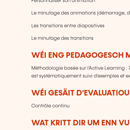
Personnaliser son animation
Le minutage des animations (démarrage, du
Les transitions entre diapositives
Le minutage des transitions
WÉI ENG PEDAGOGESCH M
Méthodologie basée sur l'Active Learning 
est systématiquement suivi d'exemples et ex
WÉI GESÄIT D'EVALUATIOU
Contrôle continu
WAT KRITT DIR UM ENN V