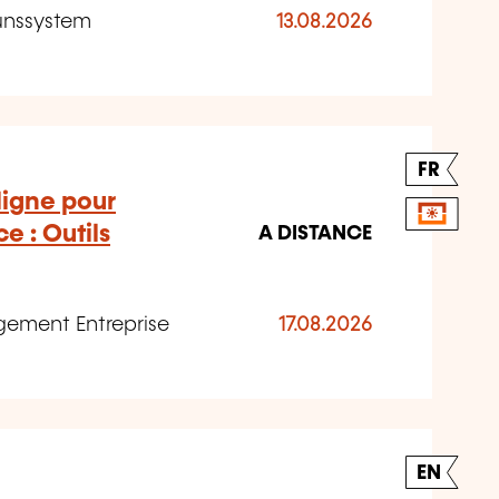
ounssystem
13.08.2026
FR
ligne pour
ce : Outils
A DISTANCE
agement Entreprise
17.08.2026
EN