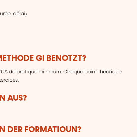
rée, délai)
ETHODE GI BENOTZT?
: 75% de pratique minimum. Chaque point théorique
ercices.
N AUS?
UN DER FORMATIOUN?