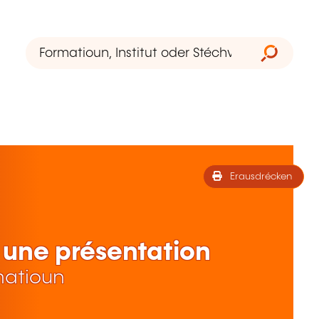
Erausdrécken
 une présentation
matioun