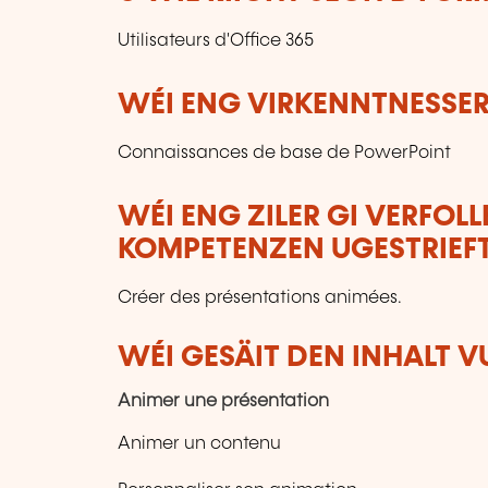
Utilisateurs d'Office 365
WÉI ENG VIRKENNTNESSER
Connaissances de base de PowerPoint
WÉI ENG ZILER GI VERFOL
KOMPETENZEN UGESTRIEF
Créer des présentations animées.
WÉI GESÄIT DEN INHALT 
Animer une présentation
Animer un contenu