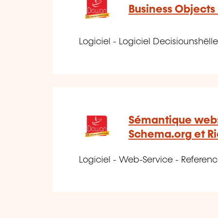
Business Objects B
Logiciel - Logiciel Decisiounshëlle
Sémantique web:
Schema.org et Ri
Logiciel - Web-Service - Referenc