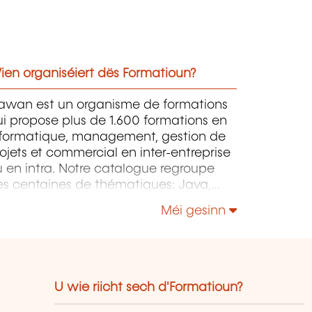
ien organiséiert dës Formatioun?
awan est un organisme de formations
i propose plus de 1.600 formations en
nformatique, management, gestion de
ojets et commercial en inter-entreprise
 en intra. Notre catalogue regroupe
es centaines de thématiques: Java,
P, Webmaster, E-Marketing, Linux,
Méi gesinn
indows Server, Vmware, Autocad,
otoshop etc...
U wie riicht sech d'Formatioun?