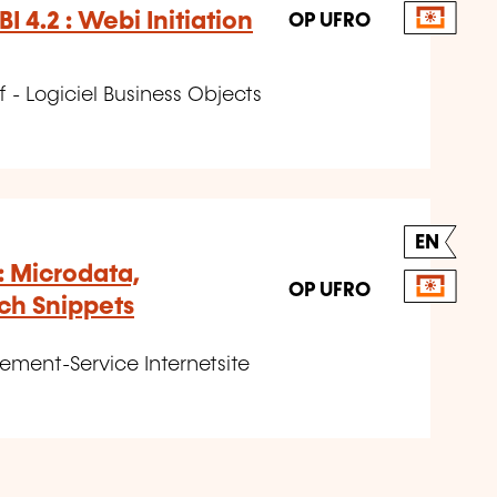
I 4.2 : Webi Initiation
OP UFRO
f - Logiciel Business Objects
EN
 Microdata,
OP UFRO
ch Snippets
ement-Service Internetsite