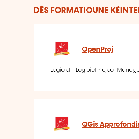
DËS FORMATIOUNE KÉINTEN
OpenProj
Logiciel - Logiciel Project Mana
QGis Approfond