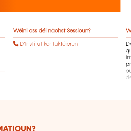
Wéini ass déi nächst Sessioun?
W
D'Institut kontaktéieren
D
qu
i
pr
ou
d
PH
W
Ph
RMATIOUN?