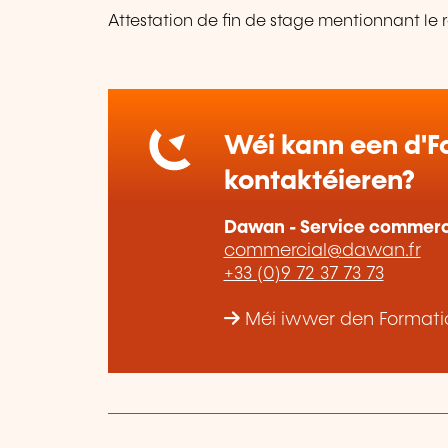
Attestation de fin de stage mentionnant le 
Wéi kann een d'Fo
kontaktéieren?
Dawan - Service commerc
commercial@dawan.fr
+33 (0)9 72 37 73 73
Méi iwwer den Formati