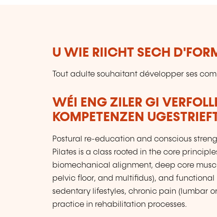
U WIE RIICHT SECH D'FO
Tout adulte souhaitant développer ses co
WÉI ENG ZILER GI VERFOL
KOMPETENZEN UGESTRIEF
Postural re-education and conscious streng
Pilates is a class rooted in the core princi
biomechanical alignment, deep core muscle
pelvic floor, and multifidus), and functional
sedentary lifestyles, chronic pain (lumbar o
practice in rehabilitation processes.