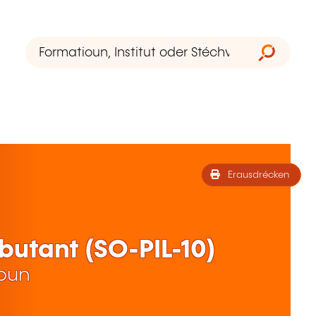
Erausdrécken
ébutant (SO-PIL-10)
ioun